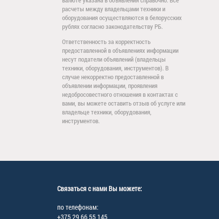
валюте указана в объявления справочно. Все
расчеты между владельцами техники и
оборудования осуществляются в белорусских
рублях согласно законодательству РБ.
Ответственность за корректность
предоставленной в объявлениях информации
несут податели объявлений (владельцы
техники, оборудования, инструментов). В
случае некорректно предоставленной в
объявлении информации, проявления
недобросовестного отношения в контактах с
вами, вы можете оставить отзыв об услуге или
владельце техники, оборудования,
инструментов.
Связаться с нами Вы можете:
по телефонам:
+375 29 66 55 145