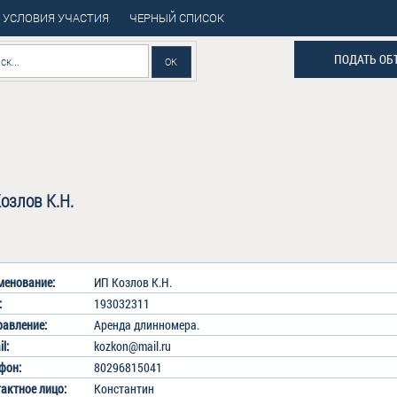
УСЛОВИЯ УЧАСТИЯ
ЧЕРНЫЙ СПИСОК
ПОДАТЬ ОБ
озлов К.Н.
енование:
ИП Козлов К.Н.
:
193032311
авление:
Аренда длинномера.
l:
kozkon@mail.ru
фон:
80296815041
акт
ное
лицо:
Константин