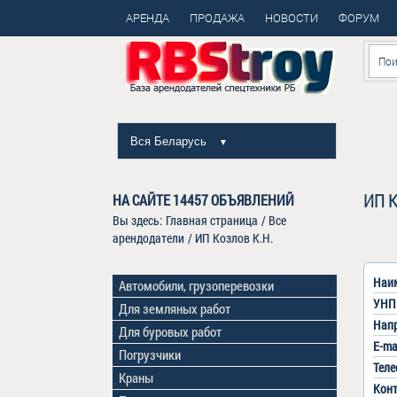
АРЕНДА
ПРОДАЖА
НОВОСТИ
ФОРУМ
Вся Беларусь
▼
ИП К
НА САЙТЕ
14457
ОБЪЯВЛЕНИЙ
Вы здесь:
Главная страница
/
Все
арендодатели
/
ИП Козлов К.Н.
Наим
Автомобили, грузоперевозки
УНП
Для земляных работ
Напр
Для буровых работ
E-mai
Погрузчики
Теле
Краны
Конт