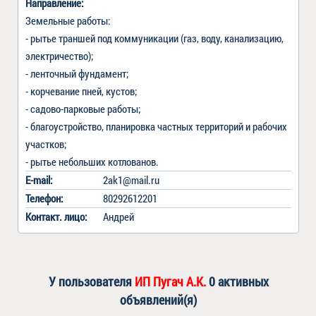
Направление:
Земельные работы:

- рытье траншей под коммуникации (газ, воду, канализацию, 
электричество);

- ленточный фундамент;

- корчевание пней, кустов;

- садово-парковые работы;

- благоустройство, планировка частных территорий и рабочих 
участков;

E-mail:
2ak1@mail.ru
Телефон:
80292612201
Контакт
.
лицо:
Андрей
У пользователя
ИП Пугач А.К.
0 активных
объявлений(я)