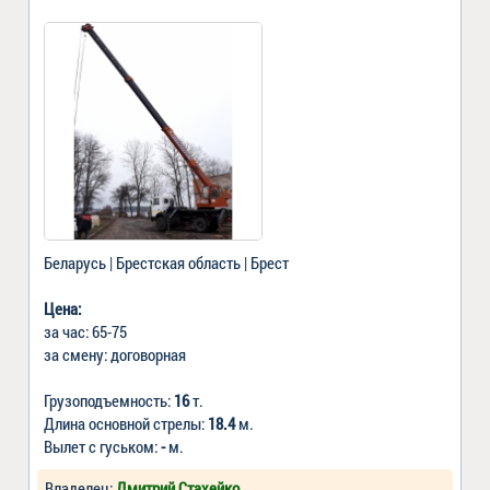
Беларусь | Брестская область | Брест
Цена:
за час: 65-75
за смену: договорная
Грузоподъемность:
16
т.
Длина основной стрелы:
18.4
м.
Вылет с гуськом:
-
м.
Владелец:
Дмитрий Стахейко