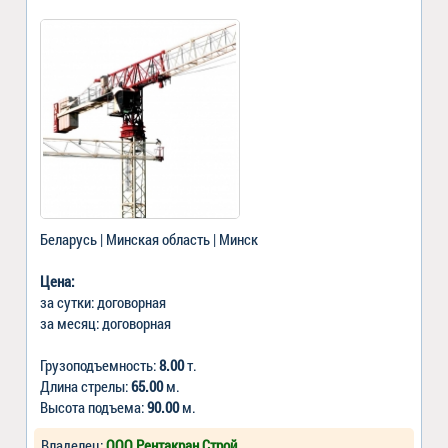
Беларусь | Минская область | Минск
Цена:
за сутки: договорная
за месяц: договорная
Грузоподъемность:
8.00
т.
Длина стрелы:
65.00
м.
Высота подъема:
90.00
м.
Владелец:
ООО Рентакран Строй