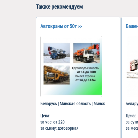
Также рекомендуем
Автокраны от 50т >>
Башен
Беларусь | Минская область | Минск
Белару
Цена:
Цена:
за час: от 220
за сут
за смену: договорная
за мес