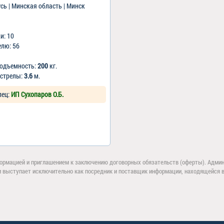
сь | Минская область | Минск
ки: 10
елю: 56
подъемность:
200
кг.
 стрелы:
3.6
м.
лец:
ИП Сухопаров О.Б.
ормацией и приглашением к заключению договорных обязательств (оферты). Админи
и выступает исключительно как посредник и поставщик информации, находящейся в 