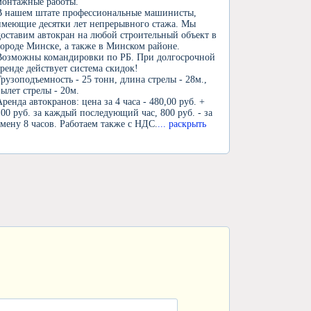
монтажные работы.
В нашем штате профессиональные машинисты,
имеющие десятки лет непрерывного стажа. Мы
доставим автокран на любой строительный объект в
городе Минске, а также в Минском районе.
Возможны командировки по РБ. При долгосрочной
аренде действует система скидок!
Грузоподъемность - 25 тонн, длина стрелы - 28м.,
вылет стрелы - 20м.
Аренда автокранов: цена за 4 часа - 480,00 руб. +
100 руб. за каждый последующий час, 800 руб. - за
смену 8 часов. Работаем также с НДС.
... раскрыть