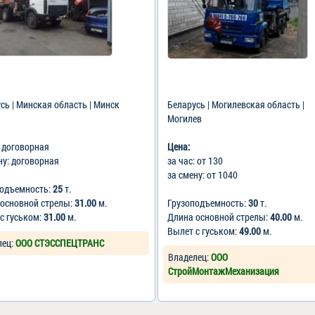
сь | Минская область | Минск
Беларусь | Могилевская область |
Могилев
: договорная
Цена:
ну: договорная
за час: от 130
за смену: от 1040
подъемность:
25
т.
 основной стрелы:
31.00
м.
Грузоподъемность:
30
т.
с гуськом:
31.00
м.
Длина основной стрелы:
40.00
м.
Вылет с гуськом:
49.00
м.
лец:
ООО СТЭССПЕЦТРАНС
Владелец:
ООО
СтройМонтажМеханизация