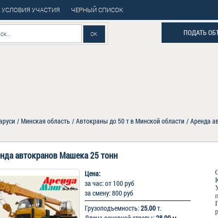
УСЛОВИЯ УЧАСТИЯ
ЧЕРНЫЙ СПИСОК
ПОДАТЬ ОБ
аруси
/
Минская область
/
Автокраны до 50 т в Минской области
/
Аренда а
нда автокранов Машека 25 тонн
Цена:
за час: от 100 руб
за смену: 800 руб
Грузоподъемность:
25.00
т.
Длина основной стрелы:
28.00
м.