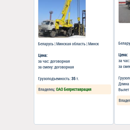
Белару
Беларусь | Минская область | Минск
Цена:
Цена:
за час
за час: договорная
за сме
за смену: договорная
Грузо
Грузоподъемность:
35
т.
Длина
Владелец:
ОАО Белреставрация
Вылет 
Владе