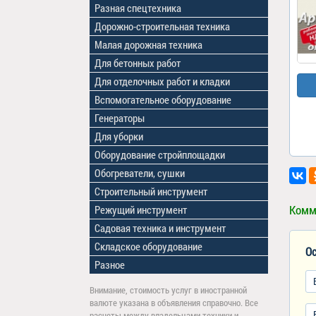
Разная спецтехника
Дорожно-строительная техника
Малая дорожная техника
Для бетонных работ
Для отделочных работ и кладки
Вспомогательное оборудование
Генераторы
Для уборки
Оборудование стройплощадки
Обогреватели, сушки
Строительный инструмент
Комм
Режущий инструмент
Садовая техника и инструмент
Складское оборудование
Ос
Разное
Внимание, стоимость услуг в иностранной
валюте указана в объявления справочно. Все
расчеты между владельцами техники и