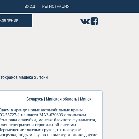
ВХОД
РЕГИСТРАЦИЯ
ЪЯВЛЕНИЕ
втокранов Машека 25 тонн
Беларусь | Минская область | Минск
Сдаем в аренду новые автомобильные краны
КС-55727-1 на шасси МАЗ-630303 с экипажем.
Установка опалубки, монтаж блочного фундамента,
плит перекрытия и стропильной системы.
Перемещение тяжелых грузов, их погрузка/
разгрузка, подъем грузов на высоту, а так же другие