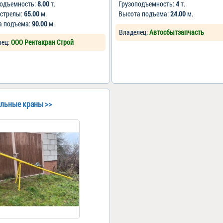
подъемность:
8.00
т.
Грузоподъемность:
4
т.
 стрелы:
65.00
м.
Высота подъема:
24.00
м.
а подъема:
90.00
м.
Владелец:
Автосбытзапчасть
лец:
ООО Рентакран Строй
льные краны >>