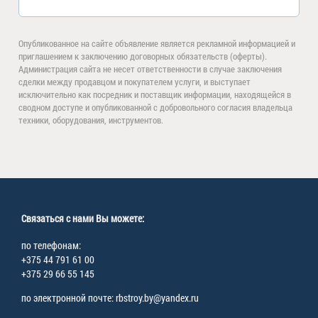
Опубликованное на сайте объявление является рекламной информацией и
приглашением к заключению договорных обязательств (оферты).
Администрация сайта не несет ответственности в случае заключения
сделки между продавцом и покупателем услуги, и выступает
исключительно как посредник и поставщик информации, находящейся в
сводном доступе и опубликованной с добровольного согласия владельца
техники, оборудования, инструментов.
Связаться с нами Вы можете:
по телефонам:
+375 44 791 61 00
+375 29 66 55 145
по электронной почте: rbstroy.by@yandex.ru