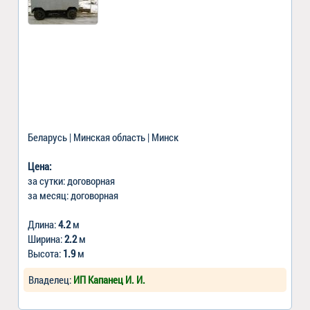
Беларусь | Минская область | Минск
Цена:
за сутки: договорная
за месяц: договорная
Длина:
4.2
м
Ширина:
2.2
м
Высота:
1.9
м
Владелец:
ИП Капанец И. И.