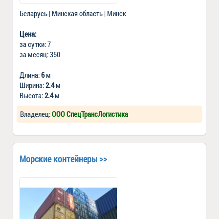
Беларусь | Минская область | Минск
Цена:
за сутки: 7
за месяц: 350
Длина:
6
м
Ширина:
2.4
м
Высота:
2.4
м
Владелец:
ООО СпецТрансЛогистика
Морские контейнеры >>