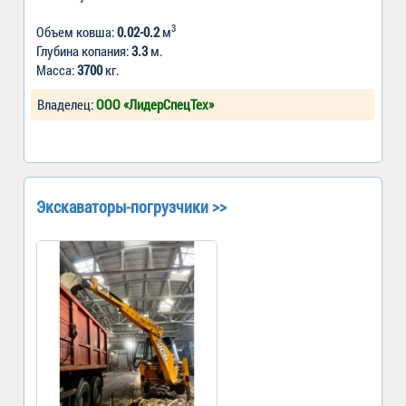
3
Объем ковша:
0.02-0.2
м
Глубина копания:
3.3
м.
Масса:
3700
кг.
Владелец:
ООО «ЛидерСпецТех»
Экскаваторы-погрузчики >>