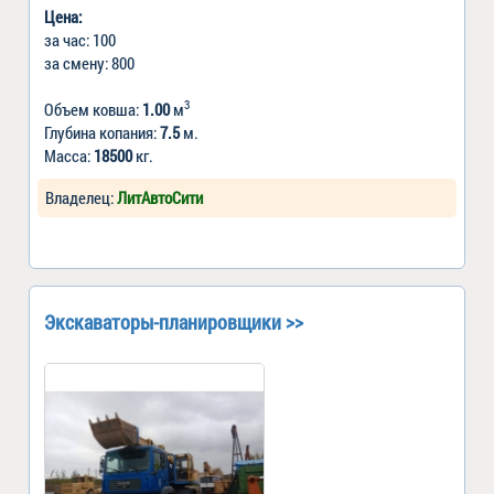
Цена:
за час: 100
за смену: 800
3
Объем ковша:
1.00
м
Глубина копания:
7.5
м.
Масса:
18500
кг.
Владелец:
ЛитАвтоСити
Экскаваторы-планировщики >>