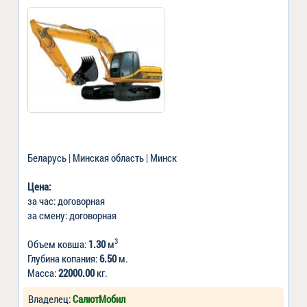
Беларусь | Минская область | Минск
Цена:
за час: договорная
за смену: договорная
3
Объем ковша:
1.30
м
Глубина копания:
6.50
м.
Масса:
22000.00
кг.
Владелец:
СалютМобил