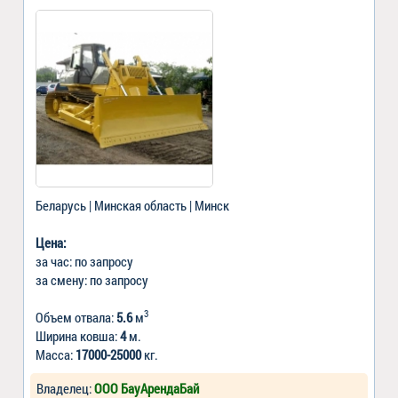
Беларусь | Минская область | Минск
Цена:
за час: по запросу
за смену: по запросу
3
Объем отвала:
5.6
м
Ширина ковша:
4
м.
Масса:
17000-25000
кг.
Владелец:
ООО БауАрендаБай