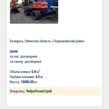
Беларусь | Минская область | Первомайский район
Цена:
за час: договорная
за смену: договорная
3
Объем ковша:
0.8
м
Глубина копания:
4.5
м.
Масса:
15000.00
кг.
Владелец:
ЛибраТехноСтрой