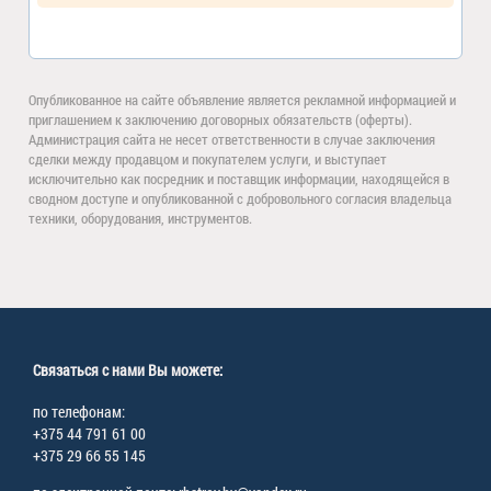
Опубликованное на сайте объявление является рекламной информацией и
приглашением к заключению договорных обязательств (оферты).
Администрация сайта не несет ответственности в случае заключения
сделки между продавцом и покупателем услуги, и выступает
исключительно как посредник и поставщик информации, находящейся в
сводном доступе и опубликованной с добровольного согласия владельца
техники, оборудования, инструментов.
Связаться с нами Вы можете:
по телефонам:
+375 44 791 61 00
+375 29 66 55 145