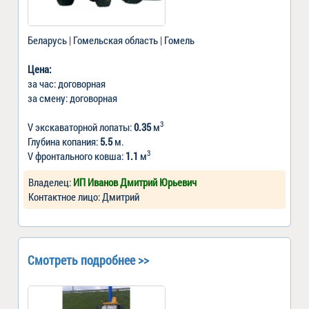
Беларусь | Гомельская область | Гомель
Цена:
за час: договорная
за смену: договорная
3
V экскаваторной лопаты:
0.35
м
Глубина копания:
5.5
м.
3
V фронтального ковша:
1.1
м
Владелец:
ИП Иванов Дмитрий Юрьевич
Контактное лицо: Дмитрий
Смотреть подробнее >>