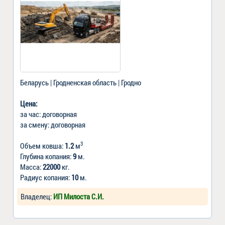
Беларусь | Гродненская область | Гродно
Цена:
за час: договорная
за смену: договорная
3
Объем ковша:
1.2
м
Глубина копания:
9
м.
Масса:
22000
кг.
Радиус копания:
10
м.
Владелец:
ИП Милоста С.И.