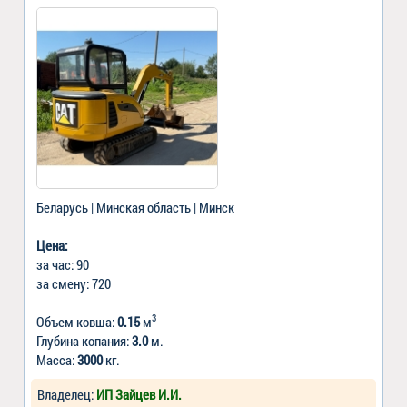
Беларусь | Минская область | Минск
Цена:
за час: 90
за смену: 720
3
Объем ковша:
0.15
м
Глубина копания:
3.0
м.
Масса:
3000
кг.
Владелец:
ИП Зайцев И.И.