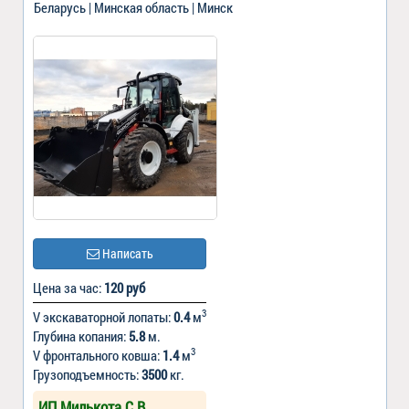
Беларусь | Минская область | Минск
Написать
Цена за час:
120 руб
3
V экскаваторной лопаты:
0.4
м
Глубина копания:
5.8
м.
3
V фронтального ковша:
1.4
м
Грузоподъемность:
3500
кг.
ИП Милькота C.В