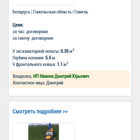
Беларусь | Гомельская область | Гомель
Цена:
за час: договорная
за смену: договорная
3
V экскаваторной лопаты:
0.35
м
Глубина копания:
5.5
м.
3
V фронтального ковша:
1.1
м
Владелец:
ИП Иванов Дмитрий Юрьевич
Контактное лицо: Дмитрий
Смотреть подробнее >>