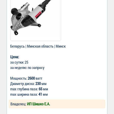
Беларусь | Минская область | Минск
Цена:
за сутки: 25
за неделю: по запросу
Мощность:
2600
ватт
Диаметр диска:
230
мм
max глубина паза:
65
мм
max ширина паза:
41
мм
Владелец:
ИП Шишко Е.А.