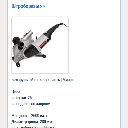
Штроборезы >>
Беларусь | Минская область | Минск
Цена:
за сутки: 25
за неделю: по запросу
Мощность:
2600
ватт
Диаметр диска:
230
мм
max глубина паза:
65
мм