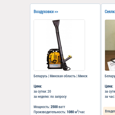
Воздуховки >>
Сеялк
Беларусь | Минская область | Минск
Белару
Цена:
Цена:
за сутки: 20
за сут
за неделю: по запросу
за час
Мощность:
2500
ватт
Владе
3
Производительность:
1080
м
/час