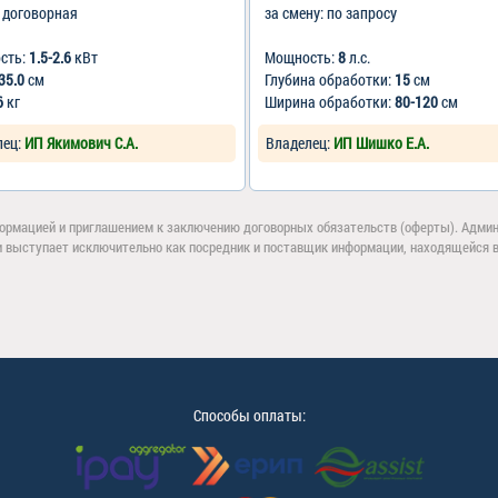
: договорная
за смену: по запросу
сть:
1.5-2.6
кВт
Мощность:
8
л.с.
35.0
см
Глубина обработки:
15
см
6
кг
Ширина обработки:
80-120
см
лец:
ИП Якимович С.А.
Владелец:
ИП Шишко Е.А.
ормацией и приглашением к заключению договорных обязательств (оферты). Админи
и выступает исключительно как посредник и поставщик информации, находящейся в 
Способы оплаты: