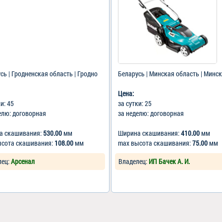
сь | Гродненская область | Гродно
Беларусь | Минская область | Минск
Цена:
ки: 45
за сутки: 25
елю: договорная
за неделю: договорная
а скашивания:
530.00
мм
Ширина скашивания:
410.00
мм
ысота скашивания:
108.00
мм
max высота скашивания:
75.00
мм
лец:
Арсенал
Владелец:
ИП Бачек А. И.