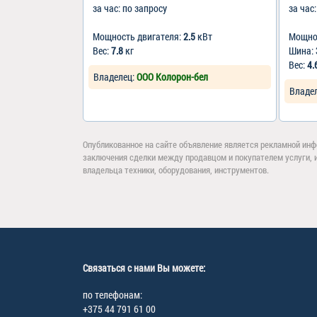
за час: по запросу
за час
Мощность двигателя:
2.5
кВт
Мощно
Вес:
7.8
кг
Шина:
Вес:
4.
Владелец:
ООО Колорон-бел
Владе
Опубликованное на сайте объявление является рекламной инф
заключения сделки между продавцом и покупателем услуги, 
владельца техники, оборудования, инструментов.
Связаться с нами Вы можете:
по телефонам:
+375 44 791 61 00