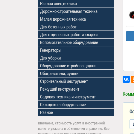
Разная спецтехника
Дорожно-строительная техника
Малая дорожная техника
Для бетонных работ
Для отделочных работ и кладки
Вспомогательное оборудование
Генераторы
Для уборки
Оборудование стройплощадки
Обогреватели, сушки
Строительный инструмент
Режущий инструмент
Комм
Садовая техника и инструмент
Складское оборудование
Ос
Разное
Внимание, стоимость услуг в иностранной
валюте указана в объявления справочно. Все
расчеты между владельцами техники и