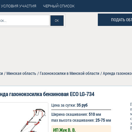
УСЛОВИЯ УЧАСТИЯ
ЧЕРНЫЙ СПИСОК
ПОДАТЬ ОБ
си
/
Минская область
/
Газонокосилки в Минской области
/
Аренда газоноко
нда газонокосилка бензиновая ECO LG-734
Цена за сутки:
35 руб
Ширина скашивания:
510
мм
max высота скашивания:
25-75
мм
ИП Жук В. В.