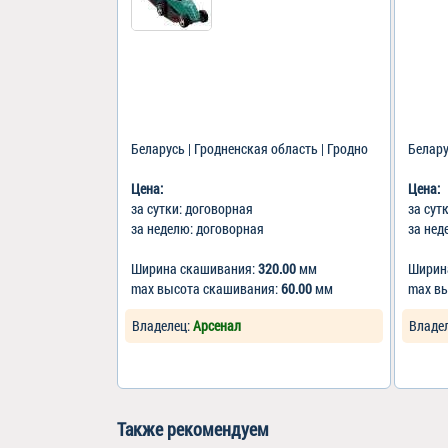
Беларусь | Гродненская область | Гродно
Белару
Цена:
Цена:
за сутки: договорная
за сут
за неделю: договорная
за нед
Ширина скашивания:
320.00
мм
Ширин
max высота скашивания:
60.00
мм
max в
Владелец:
Арсенал
Владе
Также рекомендуем