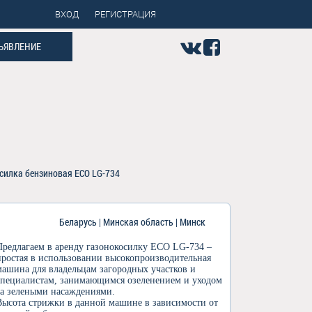
ВХОД
РЕГИСТРАЦИЯ
ЪЯВЛЕНИЕ
силка бензиновая ECO LG-734
Беларусь | Минская область | Минск
Предлагаем в аренду газонокосилку ECO LG-734 –
простая в использовании высокопроизводительная
машина для владельцам загородных участков и
специалистам, занимающимся озеленением и уходом
за зелеными насаждениями.
Высота стрижки в данной машине в зависимости от