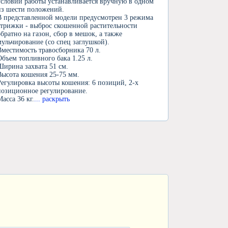
условий работы устанавливается вручную в одном
из шести положений.
В представленной модели предусмотрен 3 режима
стрижки - выброс скошенной растительности
обратно на газон, сбор в мешок, а также
мульчирование (со спец заглушкой).
Вместимость травосборника 70 л.
Объем топливного бака 1.25 л.
Ширина захвата 51 см.
Высота кошения 25-75 мм.
Регулировка высоты кошения: 6 позиций, 2-х
позиционное регулирование.
Масса 36 кг.
... раскрыть