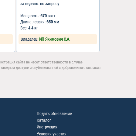
за неделю: по запросу
Мощность:
670
ватт
Длина лезвия:
650
мм
Вес:
4.4
кг
Владелец:
ИП Якимович С.А.
страция сайта не несет ответственности в случае
сводном доступе и опубликованной с добровольного согласия
Подать объявление
Каталог
Инструкция
Условия участия