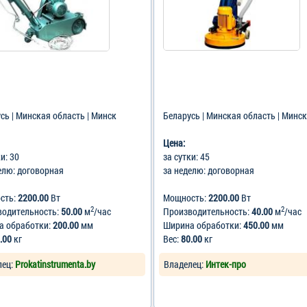
сь | Минская область | Минск
Беларусь | Минская область | Минск
Цена:
ки: 30
за сутки: 45
елю: договорная
за неделю: договорная
сть:
2200.00
Вт
Мощность:
2200.00
Вт
2
2
водительность:
50.00
м
/час
Производительность:
40.00
м
/час
а обработки:
200.00
мм
Ширина обработки:
450.00
мм
.00
кг
Вес:
80.00
кг
лец:
Prokatinstrumenta.by
Владелец:
Интек-про