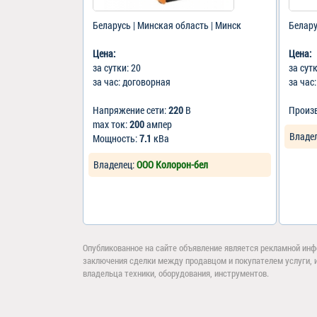
Беларусь | Минская область | Минск
Белару
Цена:
Цена:
за сутки: 20
за сут
за час: договорная
за час
Напряжение сети:
220
В
Произ
max ток:
200
ампер
Владе
Мощность:
7.1
кВа
Владелец:
ООО Колорон-бел
Опубликованное на сайте объявление является рекламной инф
заключения сделки между продавцом и покупателем услуги, 
владельца техники, оборудования, инструментов.