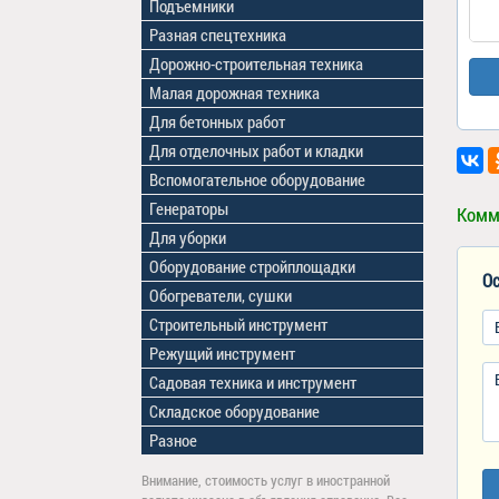
Подъемники
Разная спецтехника
Дорожно-строительная техника
Малая дорожная техника
Для бетонных работ
Для отделочных работ и кладки
Вспомогательное оборудование
Генераторы
Комм
Для уборки
Оборудование стройплощадки
Ос
Обогреватели, сушки
Строительный инструмент
Режущий инструмент
Садовая техника и инструмент
Складское оборудование
Разное
Внимание, стоимость услуг в иностранной