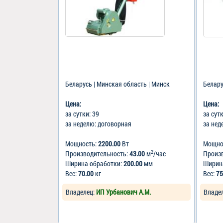
Беларусь | Минская область | Минск
Белару
Цена:
Цена:
за сутки: 39
за сут
за неделю: договорная
за нед
Мощность:
2200.00
Вт
Мощно
2
Производительность:
43.00
м
/час
Произ
Ширина обработки:
200.00
мм
Ширин
Вес:
70.00
кг
Вес:
75
Владелец:
ИП Урбанович А.М.
Владе