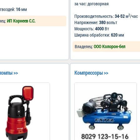
за час: договорная
гвоздей:
16
мм
2
Производительность:
34-52
м
/час
лец:
ИП Корнеев С.С.
Напряжение:
380
вольт
Мощность:
4000
Вт
Ширина обработки:
620
мм
Владелец:
ООО Колорон-бел
помпы >>
Компрессоры >>