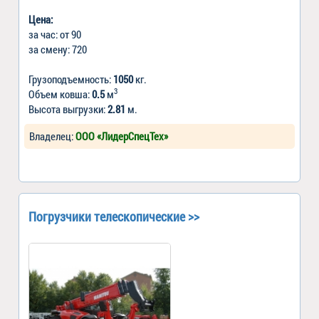
Цена:
за час: от 90
за смену: 720
Грузоподъемность:
1050
кг.
3
Объем ковша:
0.5
м
Высота выгрузки:
2.81
м.
Владелец:
ООО «ЛидерСпецТех»
Погрузчики телескопические >>