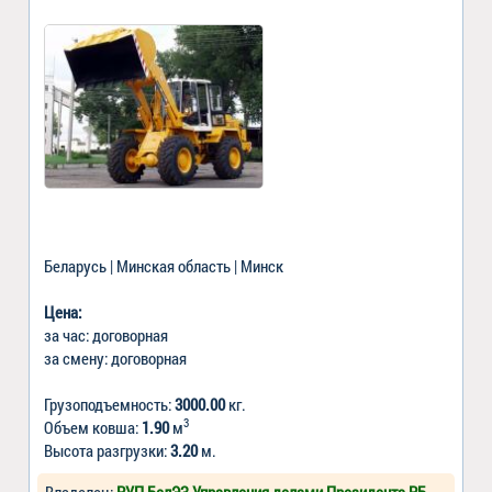
Беларусь | Минская область | Минск
Цена:
за час: договорная
за смену: договорная
Грузоподъемность:
3000.00
кг.
3
Объем ковша:
1.90
м
Высота разгрузки:
3.20
м.
Владелец:
РУП БелЭЗ Управления делами Президента РБ