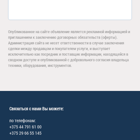
Опубликованное на сайте объявление является рекламной информацией и
приглашением к заключению договорных обязательств (оферты).
Администрация сайта не несет ответственности в случае заключения
сделки между продавцом и покупателем услуги, и выступает
исключительно как посредник и поставщик информации, находящейся в
сводном доступе и опубликованной с добровольного согласия владельца
техники, оборудования, инструментов.
Связаться с нами Вы можете:
по телефонам:
+375 44 791 61 00
+375 29 66 55 145