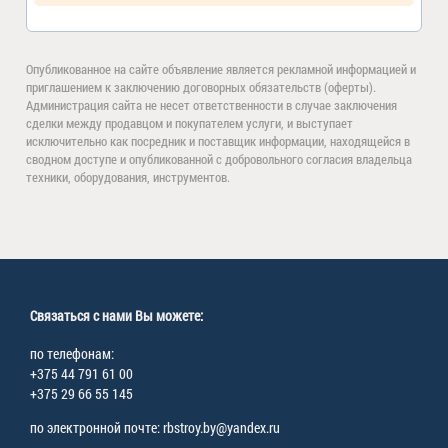
Опубликованное на сайте объявление является рекламной информацией и
приглашением к заключению договорных обязательств (оферты).
Администрация сайта не несет ответственности в случае заключения
сделки между продавцом и покупателем услуги, и выступает
исключительно как посредник и поставщик информации, находящейся в
сводном доступе и опубликованной с добровольного согласия владельца
техники, оборудования, инструментов.
Связаться с нами Вы можете:
по телефонам:
+375 44 791 61 00
+375 29 66 55 145
по электронной почте: rbstroy.by@yandex.ru