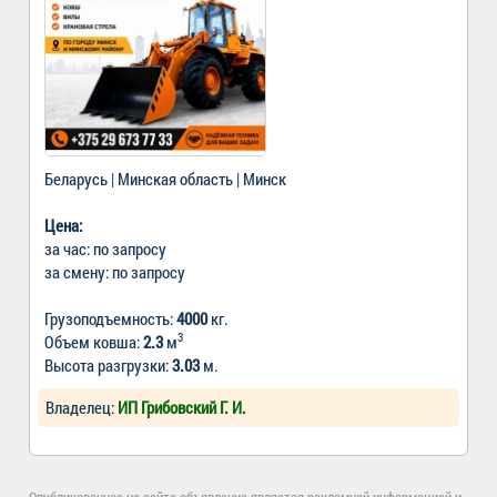
Беларусь | Минская область | Минск
Цена:
за час: по запросу
за смену: по запросу
Грузоподъемность:
4000
кг.
3
Объем ковша:
2.3
м
Высота разгрузки:
3.03
м.
Владелец:
ИП Грибовский Г. И.
Опубликованное на сайте объявление является рекламной информацией и