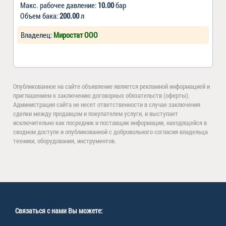
Макс. рабочее давление:
10.00
бар
Объем бака:
200.00
л
Владелец:
Миростат ООО
Опубликованное на сайте объявление является рекламной информацией и
приглашением к заключению договорных обязательств (оферты).
Администрация сайта не несет ответственности в случае заключения
сделки между продавцом и покупателем услуги, и выступает
исключительно как посредник и поставщик информации, находящейся в
сводном доступе и опубликованной с добровольного согласия владельца
техники, оборудования, инструментов.
Связаться с нами Вы можете: