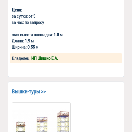
Цена:
за сутки: от 5
за час: по запросу
max высота площадки:
1.8
м
Длина:
1.9
м
Ширина:
0.55
м
Владелец:
ИП Шишко Е.А.
Вышки-туры >>