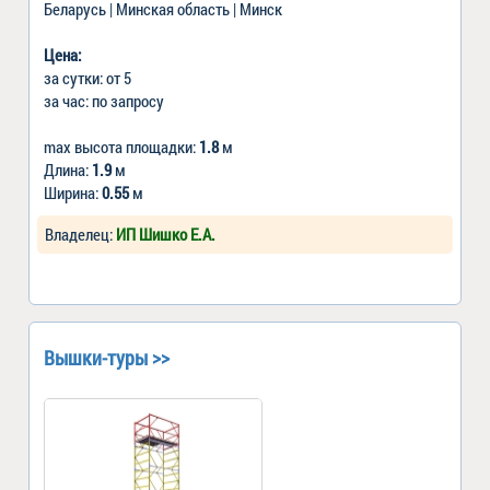
Беларусь | Минская область | Минск
Цена:
за сутки: от 5
за час: по запросу
max высота площадки:
1.8
м
Длина:
1.9
м
Ширина:
0.55
м
Владелец:
ИП Шишко Е.А.
Вышки-туры >>