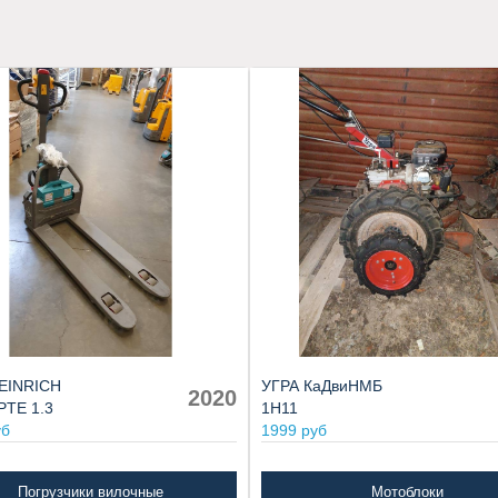
EINRICH
УГРА КаДвиНМБ
2020
PTE 1.3
1Н11
уб
1999 руб
Погрузчики вилочные
Мотоблоки