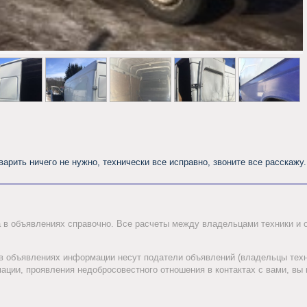
ить ничего не нужно, технически все исправно, звоните все расскажу. Длин
а в объявлениях справочно. Все расчеты между владельцами техники и
 в объявлениях информации несут податели объявлений (владельцы техн
ции, проявления недобросовестного отношения в контактах с вами, вы 