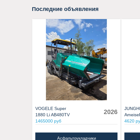
Последние объявления
VOGELE Super
JUNGH
2026
1880 Li AB480TV
Ameise
1465000 руб
4620 р
Асфальтоукладчики