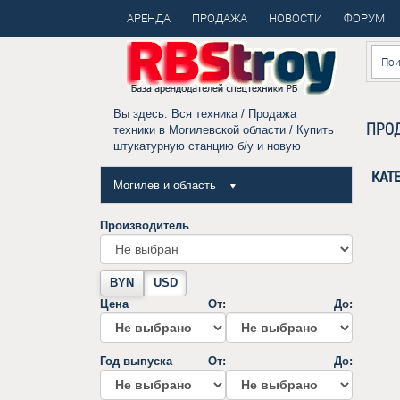
АРЕНДА
ПРОДАЖА
НОВОСТИ
ФОРУМ
Вы здесь:
Вся техника
/
Продажа
ПРОД
техники в Могилевской области
/ Купить
штукатурную станцию б/у и новую
КАТ
Могилев и область
▼
Производитель
BYN
USD
Цена
От:
До:
Год выпуска
От:
До: