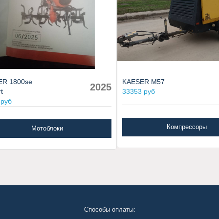
ER 1800se
KAESER M57
2025
t
33353 руб
 руб
Компрессоры
Мотоблоки
Способы оплаты: