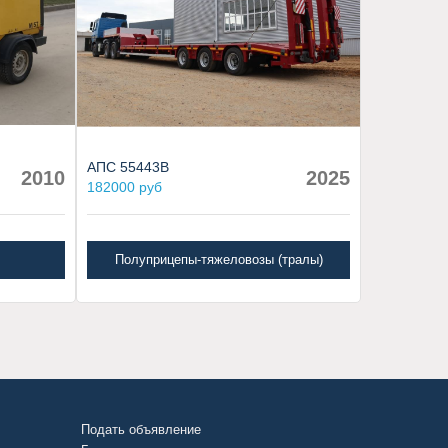
АПС 55443В
2010
2025
182000 руб
Полуприцепы-тяжеловозы (тралы)
Подать объявление