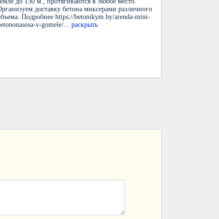
земле до 130 м., протягиваются в любое место.
Организуем доставку бетона миксерами различного
объема. Подробнее https://betonikym.by/arenda-mini-
betononasosa-v-gomele/
... раскрыть