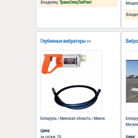
Владелец:
ТрансСпецТехРент
Мощно
Владе
Глубинные вибраторы >>
Вибро
Беларусь | Минская область | Минск
Белару
Могил
Цена:
за сутки: 20
Цена: