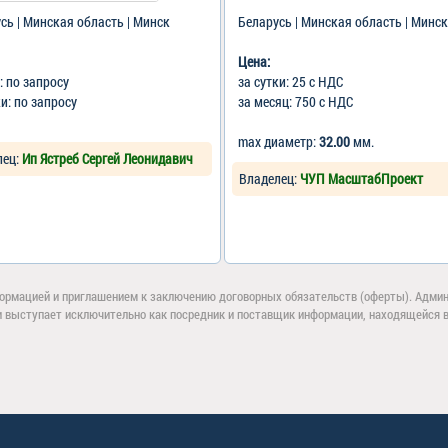
сь | Минская область | Минск
Беларусь | Минская область | Минск
Цена:
2
: по запросу
за сутки: 25 с НДС
ки: по запросу
за месяц: 750 с НДС
max диаметр:
32.00
мм.
лец:
Ип Ястреб Сергей Леонидавич
Владелец:
ЧУП МасштабПроект
ормацией и приглашением к заключению договорных обязательств (оферты). Админи
и выступает исключительно как посредник и поставщик информации, находящейся в 