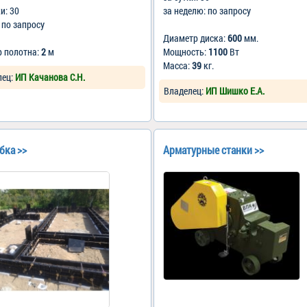
ки: 30
за неделю: по запросу
: по запросу
Диаметр диска:
600
мм.
р полотна:
2
м
Мощность:
1100
Вт
Масса:
39
кг.
лец:
ИП Качанова С.Н.
Владелец:
ИП Шишко Е.А.
бка >>
Арматурные станки >>