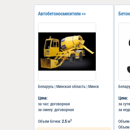
Автобетоносмесители >>
Бетон
Беларусь | Минская область | Минск
Белару
Цена:
Цена:
за час: договорная
за сут
за смену: договорная
за нед
3
Объем бочки:
2.5
м
Объем
Объем