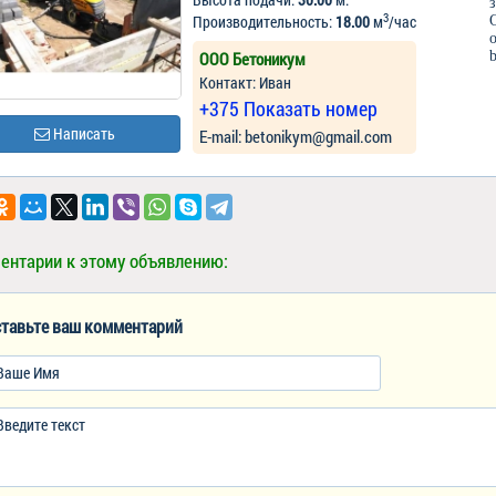
3
Производительность:
18.00
м
/час
ООО Бетоникум
Контакт: Иван
+375 Показать номер
Написать
Е-mail: betonikym@gmail.com
ентарии к этому объявлению:
тавьте ваш комментарий