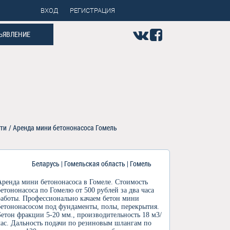
ВХОД
РЕГИСТРАЦИЯ
ЪЯВЛЕНИЕ
сти
/
Аренда мини бетононасоса Гомель
Беларусь | Гомельская область | Гомель
Аренда мини бетононасоса в Гомеле. Стоимость
бетононасоса по Гомелю от 500 рублей за два часа
работы. Профессионально качаем бетон мини
бетононасосом под фундаменты, полы, перекрытия.
Бетон фракции 5-20 мм., производительность 18 м3/
час. Дальность подачи по резиновым шлангам по