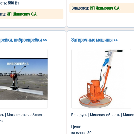
сть:
550
Вт
Владелец:
ИП Якимович С.А.
лец:
ИП Шинкевич С.А.
рейки, виброскребки >>
Затирочные машины >>
сь | Могилевская область |
Беларусь | Минская область | Минск
ев
Цена:
за сутки: 30