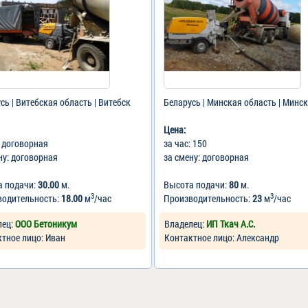
сь | Витебская область | Витебск
Беларусь | Минская область | Минск
Цена:
: договорная
за час: 150
ну: договорная
за смену: договорная
а подачи:
30.00
м.
Высота подачи:
80
м.
3
3
водительность:
18.00
м
/час
Производительность:
23
м
/час
лец:
ООО Бетоникум
Владелец:
ИП Ткач А.С.
тное лицо: Иван
Контактное лицо: Александр