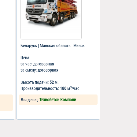
Беларусь | Минская область | Минск
Цена:
за час: договорная
за смену: договорная
Высота подачи:
52
м.
3
Производительность:
180
м
/час
Владелец:
Технобетон Компани