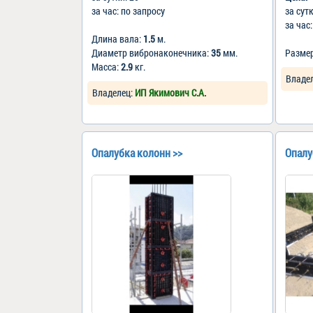
за час: по запросу
за сут
за час
Длина вала:
1.5
м.
Диаметр вибронаконечника:
35
мм.
Разме
Масса:
2.9
кг.
Владе
Владелец:
ИП Якимович С.А.
Опалубка колонн >>
Опалу