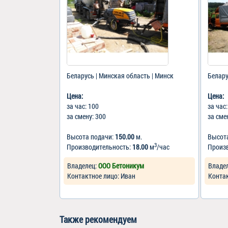
Беларусь | Минская область | Минск
Белару
Цена:
Цена:
за час: 100
за час
за смену: 300
за сме
Высота подачи:
150.00
м.
Высот
3
Производительность:
18.00
м
/час
Произ
Владелец:
ООО Бетоникум
Владе
Контактное лицо: Иван
Контак
Также рекомендуем