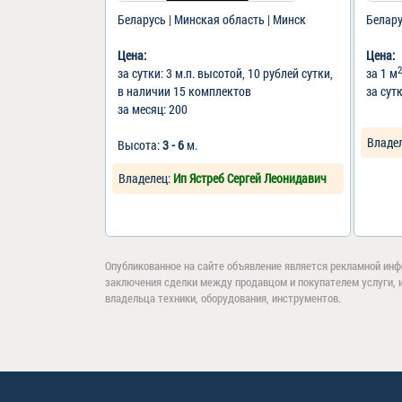
Беларусь | Минская область | Минск
Белару
Цена:
Цена:
за сутки: 3 м.п. высотой, 10 рублей сутки,
за 1 м
в наличии 15 комплектов
за сут
за месяц: 200
Владе
Высота:
3 - 6
м.
Владелец:
Ип Ястреб Сергей Леонидавич
Опубликованное на сайте объявление является рекламной инф
заключения сделки между продавцом и покупателем услуги, 
владельца техники, оборудования, инструментов.