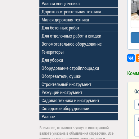
Разная спецтехника
Дорожно-строительная техника
Малая дорожная техника
Для бетонных работ
Для отделочных работ и кладки
Вспомогательное оборудование
Генераторы
Для уборки
Оборудование стройплощадки
Комм
Обогреватели, сушки
Строительный инструмент
Ос
Режущий инструмент
Садовая техника и инструмент
Складское оборудование
Разное
Внимание, стоимость услуг в иностранной
валюте указана в объявления справочно. Все
расчеты между владельцами техники и