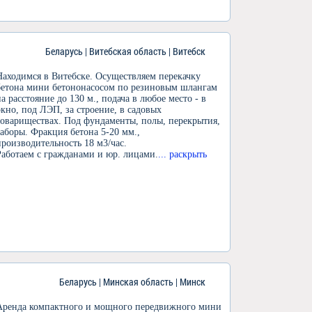
Беларусь | Витебская область | Витебск
Находимся в Витебске. Осуществляем перекачку
бетона мини бетононасосом по резиновым шлангам
на расстояние до 130 м., подача в любое место - в
окно, под ЛЭП, за строение, в садовых
товариществах. Под фундаменты, полы, перекрытия,
заборы. Фракция бетона 5-20 мм.,
производительность 18 м3/час.
Работаем с гражданами и юр. лицами.
... раскрыть
Беларусь | Минская область | Минск
Аренда компактного и мощного передвижного мини