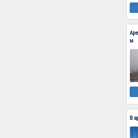
Аре
м
В а