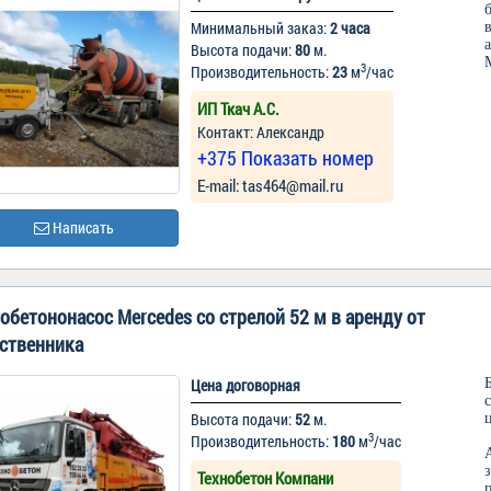
Минимальный заказ:
2 часа
Высота подачи:
80
м.
3
Производительность:
23
м
/час
ИП Ткач А.С.
Контакт: Александр
+375 Показать номер
Е-mail: tas464@mail.ru
Написать
обетононасос Mercedes со стрелой 52 м в аренду от
ственника
Цена договорная
Высота подачи:
52
м.
3
Производительность:
180
м
/час
Технобетон Компани