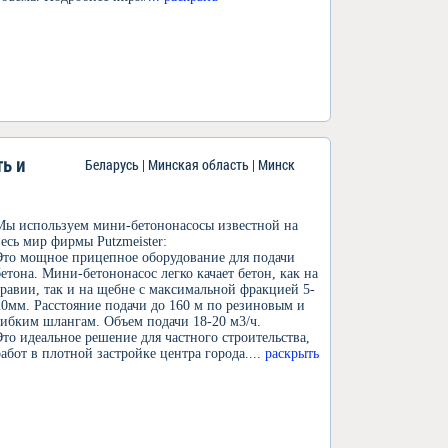
ть и
Беларусь | Минская область | Минск
Мы используем мини-бетононасосы известной на
весь мир фирмы Putzmeister:
Это мощное прицепное оборудование для подачи
бетона. Мини-бетононасос легко качает бетон, как на
гравии, так и на щебне с максимальной фракцией 5-
20мм. Расстояние подачи до 160 м по резиновым и
гибким шлангам. Объем подачи 18-20 м3/ч.
Это идеальное решение для частного строительства,
работ в плотной застройке центра города.
... раскрыть