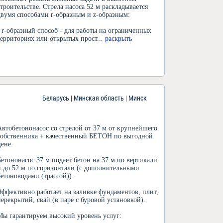
строительстве. Стрела насоса 52 м раскладывается
двумя способами r-образным и z-образным:
• r-образный способ - для работы на ограниченных
территориях или открытых прост
... раскрыть
Беларусь | Минская область | Минск
Автобетононасос со стрелой от 37 м от крупнейшего
собственника + качественный БЕТОН по выгодной
цене.
Бетононасос 37 м подает бетон на 37 м по вертикали
и до 52 м по горизонтали (с дополнительными
бетоноводами (трассой)).
Эффективно работает на заливке фундаментов, плит,
перекрытий, свай (в паре с буровой установкой).
Мы гарантируем высокий уровень услуг: