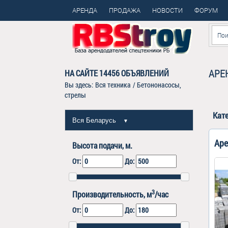
АРЕНДА
ПРОДАЖА
НОВОСТИ
ФОРУМ
АРЕ
НА САЙТЕ
14456
ОБЪЯВЛЕНИЙ
Вы здесь:
Вся техника
/
Бетононасосы,
стрелы
Кат
Вся Беларусь
▼
Аре
Высота подачи, м.
От:
До:
3
Производительность, м
/час
От:
До: