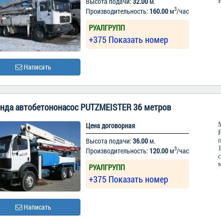
Высота подачи:
32.00
м.
3
Производительность:
160.00
м
/час
РУАЛГРУПП
+375 Показать номер
Написать
нда автобетононасос PUTZMEISTER 36 метров
Цена договорная
Высота подачи:
36.00
м.
3
Производительность:
120.00
м
/час
РУАЛГРУПП
+375 Показать номер
Написать