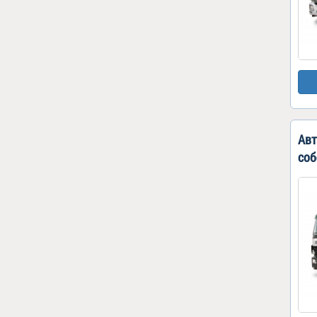
Авт
соб