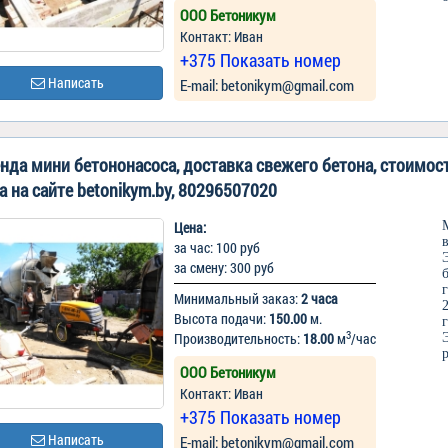
ООО Бетоникум
Контакт: Иван
+375 Показать номер
Написать
Е-mail: betonikym@gmail.com
нда мини бетононасоса, доставка свежего бетона, стоимос
а на сайте betonikym.by, 80296507020
Цена:
за час: 100 руб
за смену: 300 руб
Минимальный заказ:
2 часа
Высота подачи:
150.00
м.
3
Производительность:
18.00
м
/час
ООО Бетоникум
Контакт: Иван
+375 Показать номер
Написать
Е-mail: betonikym@gmail.com