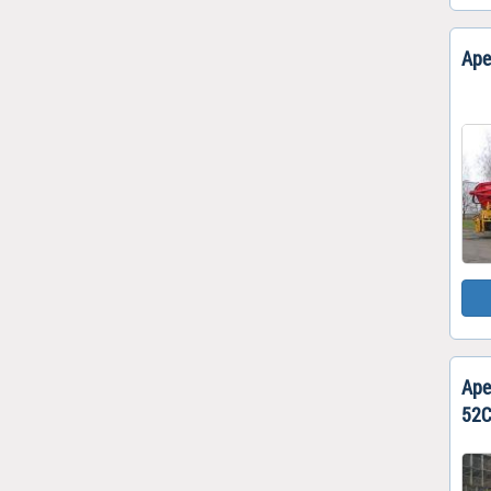
Аре
Аре
52C