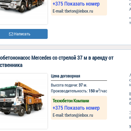
+375 Показать номер
Е-mail: tbeton@inbox.ru
Написать
обетононасос Mercedes со стрелой 37 м в аренду от
ственника
Цена договорная
Высота подачи:
37
м.
3
Производительность:
150
м
/час
Технобетон Компани
+375 Показать номер
Е-mail: tbeton@inbox.ru