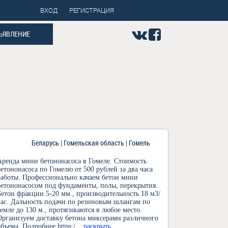
ВХОД
РЕГИСТРАЦИЯ
ЪЯВЛЕНИЕ
Беларусь | Гомельская область | Гомель
Аренда мини бетононасоса в Гомеле. Стоимость
бетононасоса по Гомелю от 500 рублей за два часа
работы. Профессионально качаем бетон мини
бетононасосом под фундаменты, полы, перекрытия.
Бетон фракции 5-20 мм., производительность 18 м3/
час. Дальность подачи по резиновым шлангам по
земле до 130 м., протягиваются в любое место.
Организуем доставку бетона миксерами различного
объема. Подробнее https:/
... раскрыть