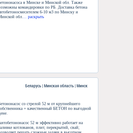
бетононасоса в Минске и Минской обл. Также
возможны командировки по РБ. Доставка бетона
автобетоносмесителем 6-10 м3 по Минску и
Минской обл.
... раскрыть
Беларусь | Минская область | Минск
Бетононасос со стрелой 52 м от крупнейшего
собственника + качественный БЕТОН по выгодной
цене.
Автобетононасос 52 м эффективно работает на
заливке котлованов, плит, перекрытий, свай;
позволяет решать сложные задачи в высотном