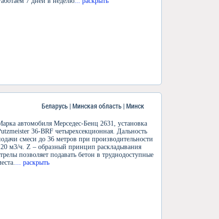
Работаем 7 дней в неделю
... раскрыть
Беларусь | Минская область | Минск
Марка автомобиля Мерседес-Бенц 2631, установка
Putzmeister 36-BRF четырехсекционная. Дальность
подачи смеси до 36 метров при производительности
120 м3/ч. Z – образный принцип раскладывания
стрелы позволяет подавать бетон в труднодоступные
места.
... раскрыть