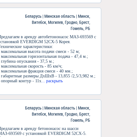
Беларусь | Минская область | Минск,
Витебск, Могилев, Гродно, Брест,
Гомель, РБ
Предлагаем в аренду автобетононасос МАЗ-693569 с
установкой EVERDIGM 52CX-5 Корея.
Технические характеристики:
- максимальная высота подачи смеси - 52 м;
- максимальная горизонтальная подача - 47,4 м.;
- глубина опускания - 37,5 м.;
- максимальная скорость - 85 км/ч;
- максимальная фракция смеси - 40 мм.;
- габаритные размеры ДхШхВ - 13,855 /2,5/3,982 м.;
- опорный контур - 11х
... раскрыть
Беларусь | Минская область | Минск,
Витебск, Могилев, Гродно, Брест,
Гомель, РБ
Предлагаем в аренду бетононасос на шасси
МАЗ-693569 с установкой EVERDIGM 52CX-5.