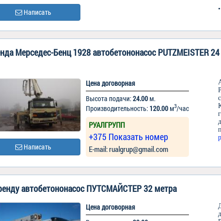
Написать
нда Мерседес-Бенц 1928 автобетононасос PUTZMEISTER 24 
Цена договорная
Высота подачи:
24.00
м.
3
Производительность:
120.00
м
/час
РУАЛГРУПП
+375 Показать номер
Написать
Е-mail: rualgrup@gmail.com
ренду автобетононасос ПУТСМАЙСТЕР 32 метра
Цена договорная