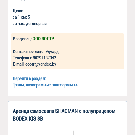
Цена:
за 1 км: 5
за час: договорная
Владелец:
ООО ЭОПТР
Контактное лицо: Эдуард
Телефоны: 80291187342
Е-mail: eoptr@yandex.by
Перейти в раздел:
Тралы, низкорамные платформы
>>
Аренда самосвала SHACMAN с полуприцепом
BODEX KIS 3B