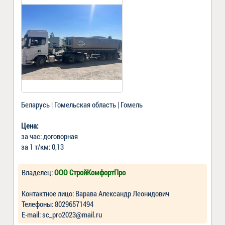
Беларусь | Гомельская область | Гомель
Цена:
за час: договорная
за 1 т/км: 0,13
Владелец:
ООО СтройКомфортПро
Контактное лицо: Варава Александр Леонидович
Телефоны: 80296571494
Е-mail: sc_pro2023@mail.ru