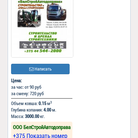
Написать
Цена:
за час: от 90 руб
за смену: 720 руб
3
Объем ковша:
0.15
м
Глубина копания:
4.00
м.
Масса:
3000.00
кг.
ООО БелСтройАвтодоправа
+375 Показать номер