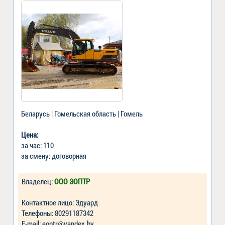
Беларусь | Гомельская область | Гомель
Цена:
за час: 110
за смену: договорная
Владелец:
ООО ЭОПТР
Контактное лицо: Эдуард
Телефоны: 80291187342
Е-mail: eoptr@yandex.by