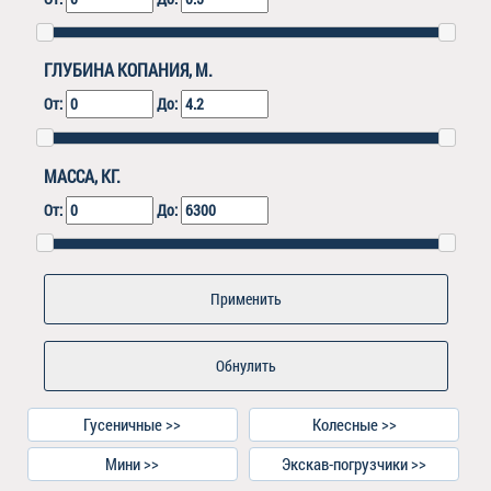
ГЛУБИНА КОПАНИЯ, М.
От:
До:
МАССА, КГ.
От:
До:
Обнулить
Гусеничные >>
Колесные >>
Мини >>
Экскав-погрузчики >>