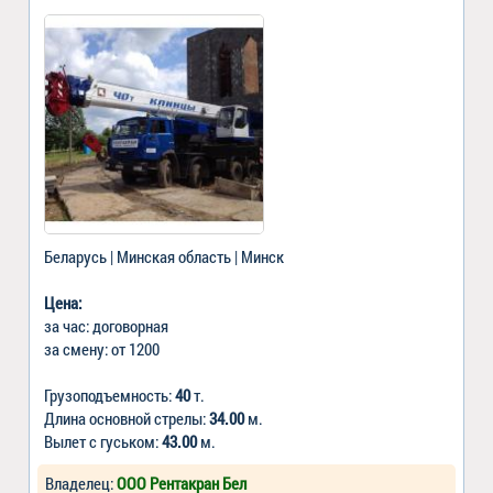
Беларусь | Минская область | Минск
Цена:
за час: договорная
за смену: от 1200
Грузоподъемность:
40
т.
Длина основной стрелы:
34.00
м.
Вылет с гуськом:
43.00
м.
Владелец:
ООО Рентакран Бел