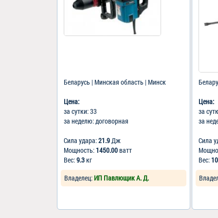
Беларусь | Минская область | Минск
Белару
Цена:
Цена:
за сутки: 33
за сут
за неделю: договорная
за нед
Сила удара:
21.9
Дж
Сила у
Мощность:
1450.00
ватт
Мощно
Вес:
9.3
кг
Вес:
10
Владелец:
ИП Павлющик А. Д.
Владе