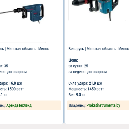
сь | Минская область | Минск
Беларусь | Минская область | Минск
Цена:
ки: 35
за сутки: 25
елю: договорная
за неделю: договорная
дара:
16.8
Дж
Сила удара:
21.9
Дж
сть:
1500
ватт
Мощность:
1450
ватт
.1
кг
Вес:
9.3
кг
лец:
АрендаТехлэнд
Владелец:
Prokatinstrumenta.by