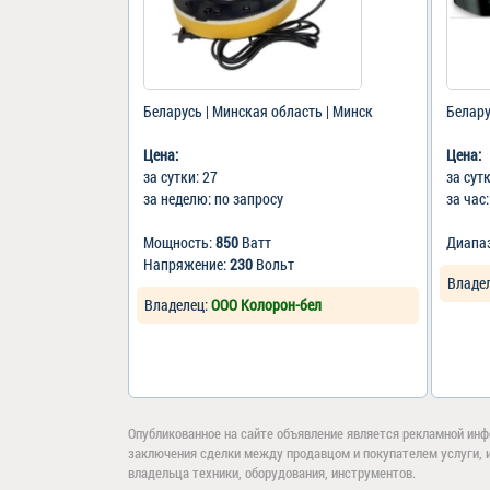
Беларусь | Минская область | Минск
Белару
Цена:
Цена:
за сутки: 27
за сут
за неделю: по запросу
за час
Мощность:
850
Ватт
Диапа
Напряжение:
230
Вольт
Владе
Владелец:
ООО Колорон-бел
Опубликованное на сайте объявление является рекламной инф
заключения сделки между продавцом и покупателем услуги, 
владельца техники, оборудования, инструментов.