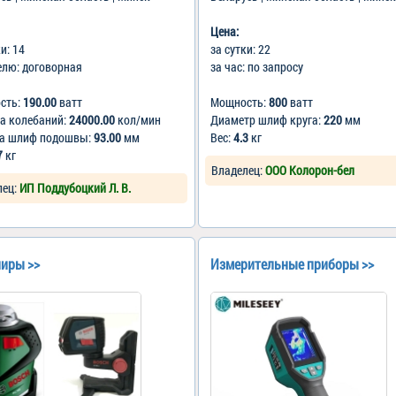
Цена:
ки: 14
за сутки: 22
елю: договорная
за час: по запросу
сть:
190.00
ватт
Мощность:
800
ватт
а колебаний:
24000.00
кол/мин
Диаметр шлиф круга:
220
мм
а шлиф подошвы:
93.00
мм
Вес:
4.3
кг
7
кг
Владелец:
ООО Колорон-бел
лец:
ИП Поддубоцкий Л. В.
иры >>
Измерительные приборы >>