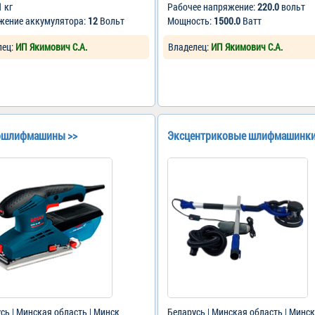
1
кг
Рабочее напряжение:
220.0
вольт
жение аккумулятора:
12
Вольт
Мощность:
1500.0
Ватт
лец:
ИП Якимович С.А.
Владелец:
ИП Якимович С.А.
ошлифмашины >>
Эксцентриковые шлифмашинки
сь | Минская область | Минск
Беларусь | Минская область | Минск