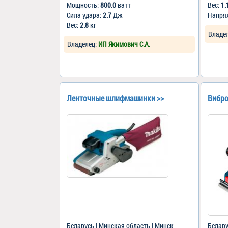
Мощность:
800.0
ватт
Вес:
1.
Сила удара:
2.7
Дж
Напря
Вес:
2.8
кг
Владе
Владелец:
ИП Якимович С.А.
Ленточные шлифмашинки >>
Вибр
Беларусь | Минская область | Минск
Белару