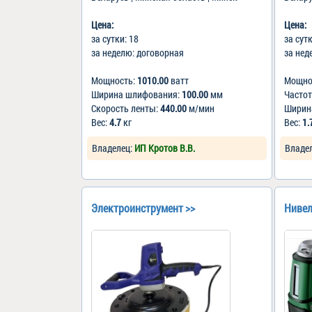
Цена:
Цена:
за сутки: 18
за сут
за неделю: договорная
за нед
Мощность:
1010.00
ватт
Мощно
Ширина шлифования:
100.00
мм
Частот
Скорость ленты:
440.00
м/мин
Ширин
Вес:
4.7
кг
Вес:
1.
Владелец:
ИП Кротов В.В.
Владе
Электроинструмент >>
Нивел