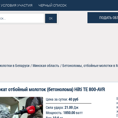
УСЛОВИЯ УЧАСТИЯ
ЧЕРНЫЙ СПИСОК
ПОДАТЬ ОБ
олотки в Беларуси
/
Минская область
/
Бетоноломы, отбойные молотки в 
кат отбойный молоток (бетонолома) Hilti TE 800-AVR
Цена за сутки:
40 руб
Сила удара:
21.00
Дж
Мощность:
1850.00
ватт
Вес:
10.6
кг