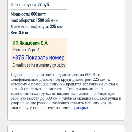
Цена за сутки:
27 руб
Мощность:
600
ватт
max обороты:
1500
об/мин
Диаметр шлиф круга:
225
мм
Вес:
3.5
кг
ИП Якимович С.А.
Контакт: Сергей
+375 Показать номер
Е-mail: vseinstrumenty@tut.by
Изделие оснащено электродвигателем на 600 Вт и
шлифовальным диском под круги диаметром 225 мм, к
которому с помощью липучки крепятся абразивные листы с
разной степенью зернистости. Легкая алюминиевая
телескопическая ручка позволяет выставлять необходимую
рабочую высоту до 300 см + удобная складывающаяся ручка и
упор на конце ручки - позволяет ставить машину как на
подставку у стены. Телескопичес
... раскрыть