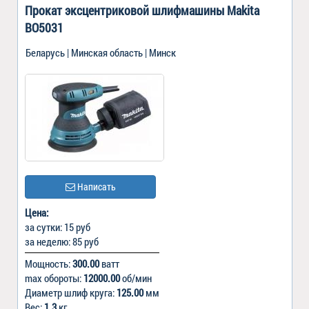
Прокат эксцентриковой шлифмашины Makita
BO5031
Беларусь | Минская область | Минск
Написать
Цена:
за сутки: 15 руб
за неделю: 85 руб
Мощность:
300.00
ватт
max обороты:
12000.00
об/мин
Диаметр шлиф круга:
125.00
мм
Вес:
1.3
кг