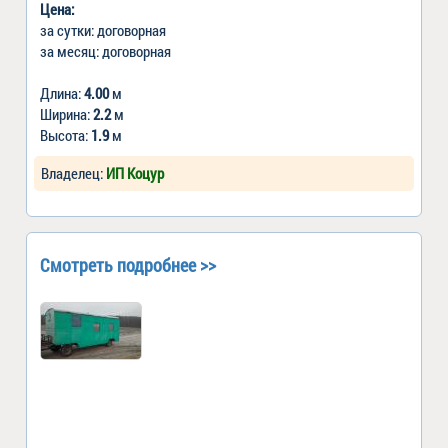
Цена:
за сутки: договорная
за месяц: договорная
Длина:
4.00
м
Ширина:
2.2
м
Высота:
1.9
м
Владелец:
ИП Коцур
Смотреть подробнее >>