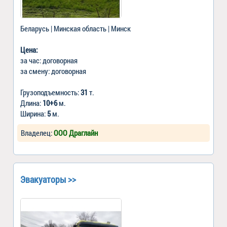
Беларусь | Минская область | Минск
Цена:
за час: договорная
за смену: договорная
Грузоподъемность:
31
т.
Длина:
10+6
м.
Ширина:
5
м.
Владелец:
ООО Драглайн
Эвакуаторы >>