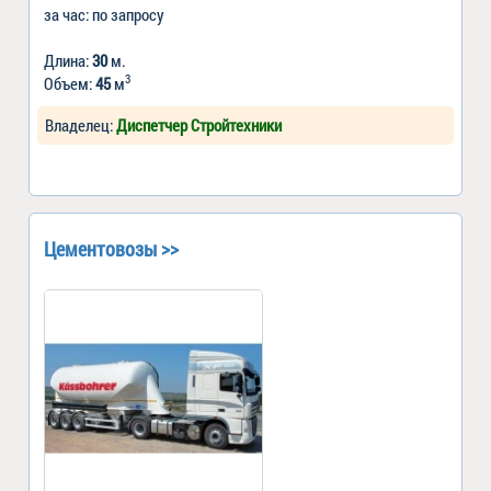
за час: по запросу
Длина:
30
м.
3
Объем:
45
м
Владелец:
Диспетчер Стройтехники
Цементовозы >>