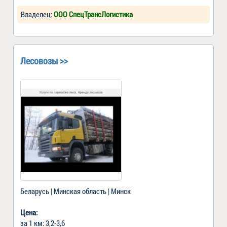
Владелец:
ООО СпецТрансЛогистика
Лесовозы >>
Беларусь | Минская область | Минск
Цена:
за 1 км: 3,2-3,6