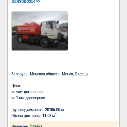
Бензовозы >>
Беларусь | Минская область | Минск, Озерцо
Цена:
за час: договорная
за 1 км: договорная
Грузоподъемность:
20105.00
кг.
3
Объем цистерны:
11.03
м
Владелец:
Элвейз