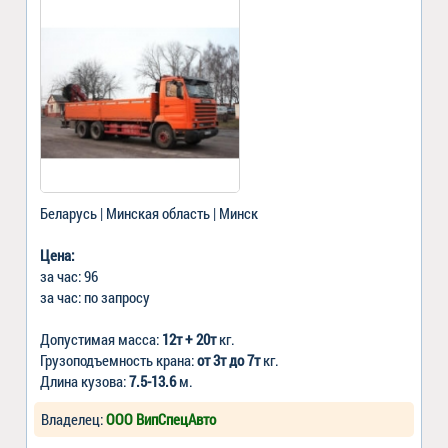
Беларусь | Минская область | Минск
Цена:
за час: 96
за час: по запросу
Допустимая масса:
12т + 20т
кг.
Грузоподъемность крана:
от 3т до 7т
кг.
Длина кузова:
7.5-13.6
м.
Владелец:
ООО ВипСпецАвто