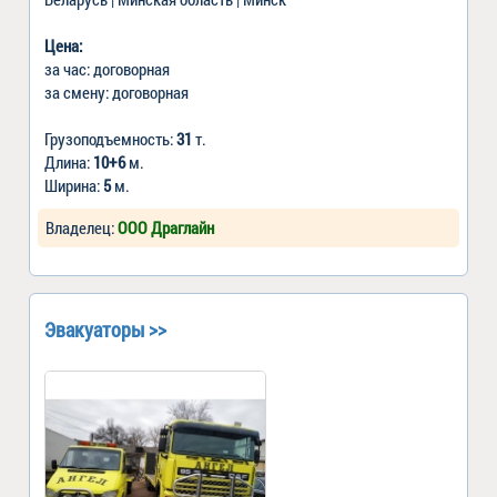
Цена:
за час: договорная
за смену: договорная
Грузоподъемность:
31
т.
Длина:
10+6
м.
Ширина:
5
м.
Владелец:
ООО Драглайн
Эвакуаторы >>