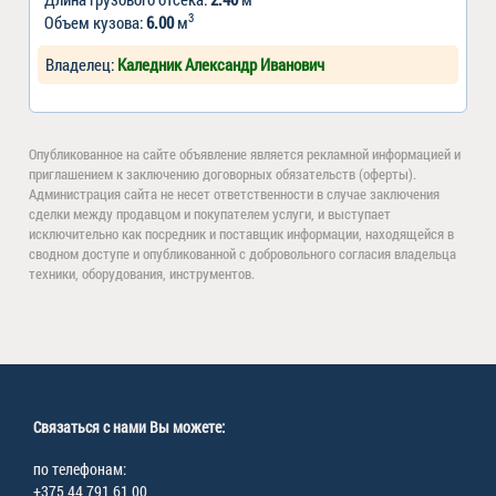
3
Объем кузова:
6.00
м
Владелец:
Каледник Александр Иванович
Опубликованное на сайте объявление является рекламной информацией и
приглашением к заключению договорных обязательств (оферты).
Администрация сайта не несет ответственности в случае заключения
сделки между продавцом и покупателем услуги, и выступает
исключительно как посредник и поставщик информации, находящейся в
сводном доступе и опубликованной с добровольного согласия владельца
техники, оборудования, инструментов.
Связаться с нами Вы можете:
по телефонам:
+375 44 791 61 00