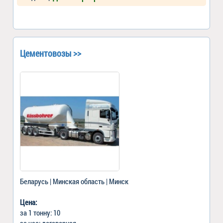
Цементовозы >>
Беларусь | Минская область | Минск
Цена:
за 1 тонну: 10
за час: договорная