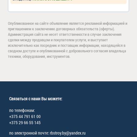
Опубликованное на сайте объявление является рекламной информацией и
приглашением к заключению договорных обязательств (оферты).
Администрация сайта не несет ответственности в случае заключения
сделки между продавцом и покупателем услуги, и выступает
исключительно как посредник и поставщик информации, находящейся в
сводном доступе и опубликованной с добровольного согласия владельца
техники, оборудования, инструментов.
Связаться с нами Вы можете:
по телефонам:
+375 44 791 61 00
+375 29 66 55 145
по электронной почте: rbstroy.by@yandex.ru