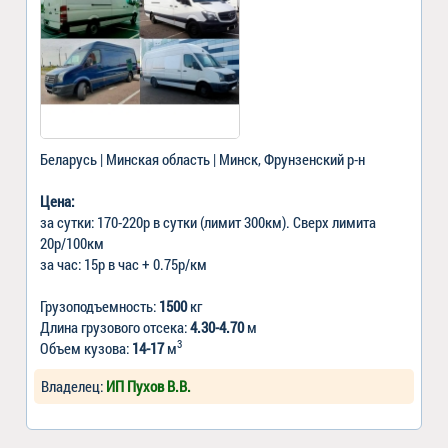
Беларусь | Минская область | Минск, Фрунзенский р-н
Цена:
за сутки: 170-220р в сутки (лимит 300км). Сверх лимита
20р/100км
за час: 15р в час + 0.75р/км
Грузоподъемность:
1500
кг
Длина грузового отсека:
4.30-4.70
м
3
Объем кузова:
14-17
м
Владелец:
ИП Пухов В.В.