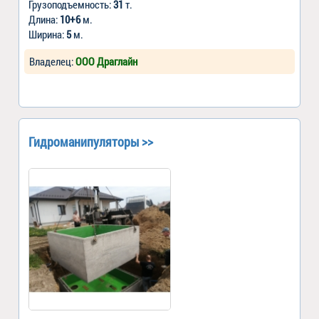
Грузоподъемность:
31
т.
Длина:
10+6
м.
Ширина:
5
м.
Владелец:
ООО Драглайн
Гидроманипуляторы >>