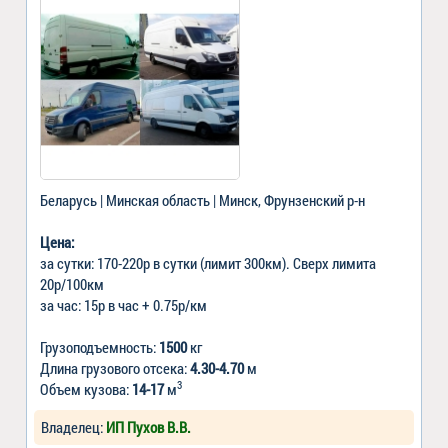
Беларусь | Минская область | Минск, Фрунзенский р-н
Цена:
за сутки: 170-220р в сутки (лимит 300км). Сверх лимита
20р/100км
за час: 15р в час + 0.75р/км
Грузоподъемность:
1500
кг
Длина грузового отсека:
4.30-4.70
м
3
Объем кузова:
14-17
м
Владелец:
ИП Пухов В.В.