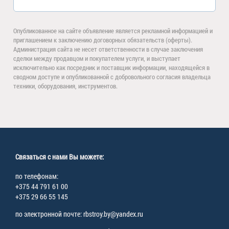
Опубликованное на сайте объявление является рекламной информацией и
приглашением к заключению договорных обязательств (оферты).
Администрация сайта не несет ответственности в случае заключения
сделки между продавцом и покупателем услуги, и выступает
исключительно как посредник и поставщик информации, находящейся в
сводном доступе и опубликованной с добровольного согласия владельца
техники, оборудования, инструментов.
Связаться с нами Вы можете:
по телефонам:
+375 44 791 61 00
+375 29 66 55 145
по электронной почте: rbstroy.by@yandex.ru