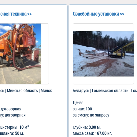
сная техника >>
Сваебойные установки >>
сь | Минская область | Минск
Беларусь | Гомельская область | Го
Цена:
: договорная
за час: 100
ну: договорная
за смену: по запросу
3
 цистерны:
10
м
Глубина:
3.00
м.
 шланга:
50
м.
Масса сваи:
167.00
кг.