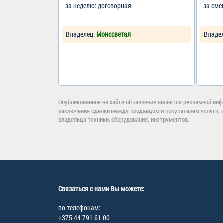
за неделю: договорная
за сме
Владелец:
Моносветал
Владе
Опубликованное на сайте объявление является рекламной инф
заключения сделки между продавцом и покупателем услуги, 
владельца техники, оборудования, инструментов.
Связаться с нами Вы можете:
по телефонам:
+375 44 791 61 00