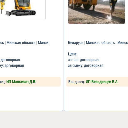
сь | Минская область | Минск
Беларусь | Минская область | Минск
Цена:
: договорная
за час: договорная
ну: договорная
за смену: договорная
лец:
ИП Манкевич Д.В.
Владелец:
ИП Бельдинцев В.А.