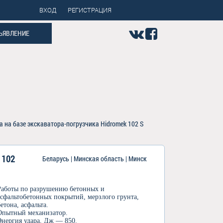
ВХОД
РЕГИСТРАЦИЯ
ЪЯВЛЕНИЕ
 на базе экскаватора-погрузчика Hidromek 102 S
 102
Беларусь | Минская область | Минск
Работы по разрушению бетонных и
асфальтобетонных покрытий, мерзлого грунта,
бетона, асфальта.
Опытный механизатор.
Энергия удара, Дж — 850.