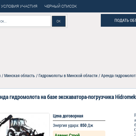
УСЛОВИЯ УЧАСТИЯ
ЧЕРНЫЙ СПИСОК
ПОДАТЬ ОБ
и
/
Минская область
/
Гидромолоты в Минской области
/
Аренда гидромолота
нда гидромолота на базе экскаватора-погрузчика Hidromek
Цена договорная
Энергия удара:
850
Дж
Адванс Строй