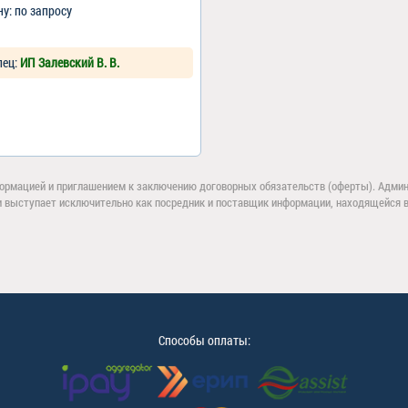
ну: по запросу
лец:
ИП Залевский В. В.
ормацией и приглашением к заключению договорных обязательств (оферты). Админи
и выступает исключительно как посредник и поставщик информации, находящейся в 
Способы оплаты: