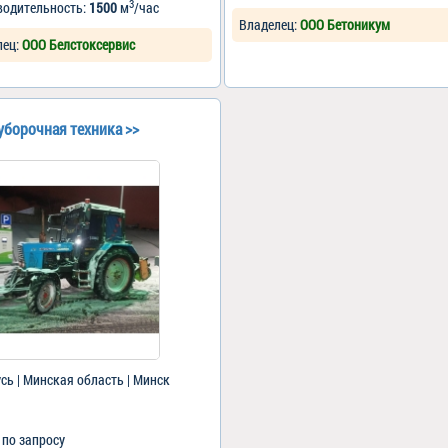
3
водительность:
1500
м
/час
Владелец:
ООО Бетоникум
лец:
ООО Белстоксервис
уборочная техника >>
сь | Минская область | Минск
: по запросу