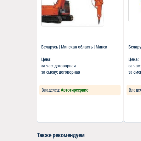
Беларусь | Минская область | Минск
Белару
Цена:
Цена:
за час: договорная
за час
за смену: договорная
за сме
Владелец:
Автотирсервис
Владе
Также рекомендуем