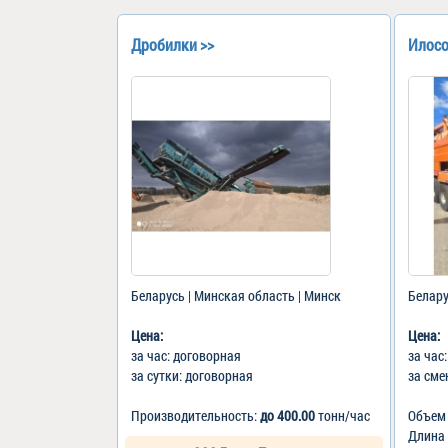
Дробилки >>
Илосо
Беларусь | Минская область | Минск
Белару
Цена:
Цена:
за час: договорная
за час
за сутки: договорная
за сме
Производительность:
до 400.00
тонн/час
Объем
Длина