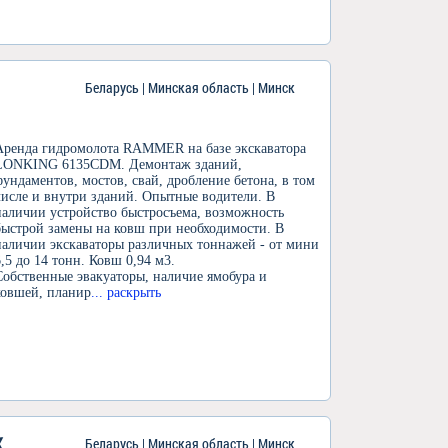
Беларусь | Минская область | Минск
Аренда гидромолота RAMMER на базе экскаватора
LONKING 6135CDM. Демонтаж зданий,
фундаментов, мостов, свай, дробление бетона, в том
числе и внутри зданий. Опытные водители. В
наличии устройство быстросъема, возможность
быстрой замены на ковш при необходимости. В
наличии экскаваторы различных тоннажей - от мини
6,5 до 14 тонн. Ковш 0,94 м3.
Собственные эвакуаторы, наличие ямобура и
ковшей, планир
... раскрыть
X
Беларусь | Минская область | Минск