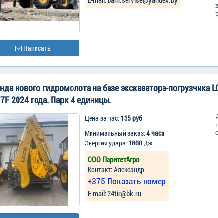
Е-mail: bam.servise@yandex.by
Написать
нда нового гидромолота на базе экскаватора-погрузчика L
7F 2024 года. Парк 4 единицы.
Цена за час:
135 руб
Минимальный заказ:
4 часа
Энергия удара:
1800
Дж
ООО ПаритетАгро
Контакт: Александр
+375 Показать номер
Е-mail: 24tir@bk.ru