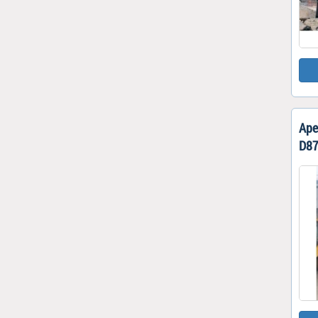
Аре
D87