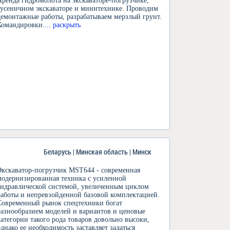
Аренда гидромолота на экскаваторе-погрузчике,
гусеничном экскаваторе и минитехнике. Проводим
демонтажные работы, разрабатываем мерзлый грунт.
Командировки.
... раскрыть
Беларусь | Минская область | Минск
Экскаватор-погрузчик MST644 - современная
модернизированная техника с усиленной
гидравлической системой, увеличенным циклом
работы и непревзойденной базовой комплектацией.
Современный рынок спецтехники богат
разнообразием моделей и вариантов и ценовые
категории такого рода товаров довольно высоки,
однако ее необходимость заставляет задаться