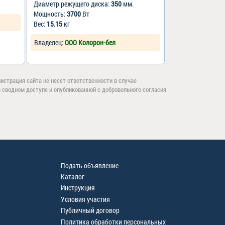
Диаметр режущего диска:
350
мм.
Мощность:
3700
Вт
Вес:
15.15
кг
Владелец:
ООО Колорон-бел
страция сайта не несет ответственности в случае
сводном доступе и опубликованной с добровольного согласия
Подать объявление
Каталог
Инструкция
Условия участия
Публичный договор
Политика обработки персональных