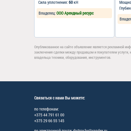
Сила уплотнения:
60
кН
Мощно
Глубин
Владелец:
ООО Арендный ресурс
Владе
Опубликованное на сайте объявление является рекламной инф
заключения сделки между продавцом и покупателем услуги, 
владельца техники, оборудования, инструментов.
Связаться с нами Вы можете:
по телефонам:
+375 44 791 61 00
+375 29 66 55 145
по электронной почте: rbstroy.by@yandex.ru