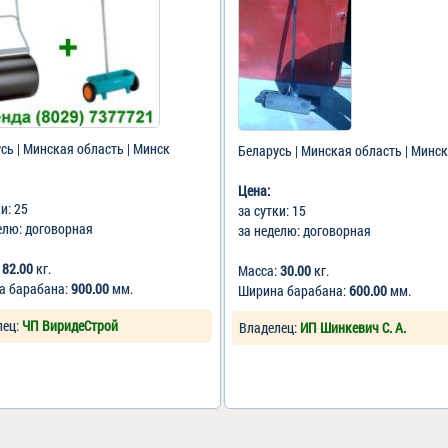
сь | Минская область | Минск
Беларусь | Минская область | Минск
Цена:
ки: 25
за сутки: 15
елю: договорная
за неделю: договорная
:
82.00
кг.
Масса:
30.00
кг.
а барабана:
900.00
мм.
Ширина барабана:
600.00
мм.
лец:
ЧП ВиридеСтрой
Владелец:
ИП Шинкевич С. А.