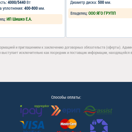
сть:
4000/5440
Вт
Диаметр диска:
500
мм.
а уплотнения:
400-800
мм.
Владелец:
ООО ЯГО ГРУПП
лец:
ИП Шишко Е.А.
ормацией и приглашением к заключению договорных обязательств (оферты). Админи
и выступает исключительно как посредник и поставщик информации, находящейся в 
Способы оплаты: