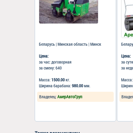
Беларусь | Минская область | Минск
Белару
Цена:
Цена:
за час: договорная
за сут
за смену: 640
за нед
Масса:
1500.00
кг.
Масса
Ширина барабана:
980.00
мм.
Ширин
Владелец:
АмерАвтоГруп
Владе