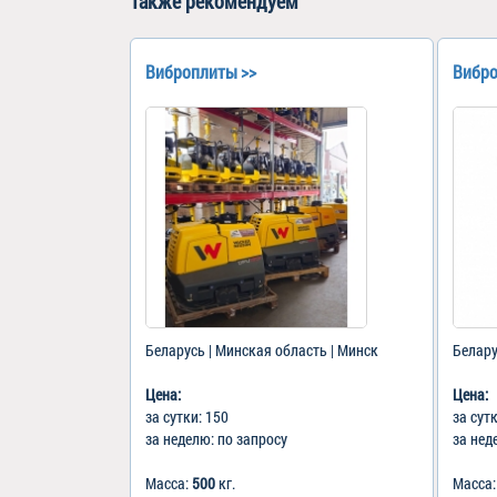
Также рекомендуем
Виброплиты >>
Вибро
Беларусь | Минская область | Минск
Белару
Цена:
Цена:
за сутки: 150
за сут
за неделю: по запросу
за нед
Масса:
500
кг.
Масса