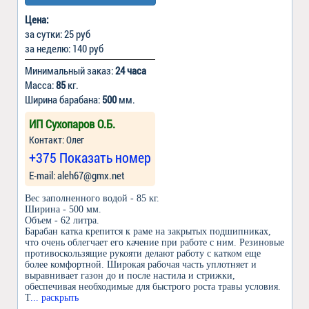
Цена:
за сутки: 25 руб
за неделю: 140 руб
Минимальный заказ:
24 часа
Масса:
85
кг.
Ширина барабана:
500
мм.
ИП Сухопаров О.Б.
Контакт: Олег
+375 Показать номер
Е-mail: aleh67@gmx.net
Вес заполненного водой - 85 кг.
Ширина - 500 мм.
Объем - 62 литра.
Барабан катка крепится к раме на закрытых подшипниках,
что очень облегчает его качение при работе с ним. Резиновые
противоскользящие рукояти делают работу с катком еще
более комфортной. Широкая рабочая часть уплотняет и
выравнивает газон до и после настила и стрижки,
обеспечивая необходимые для быстрого роста травы условия.
Т
... раскрыть