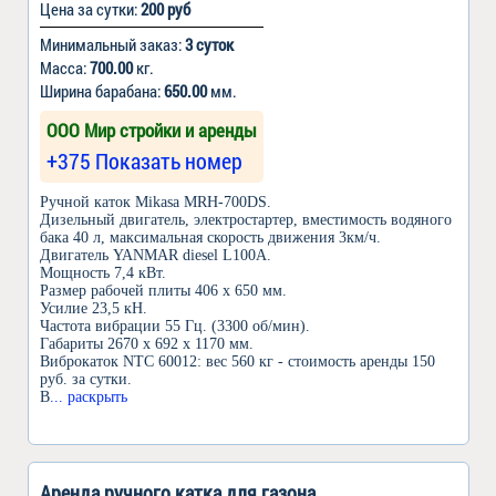
Цена за сутки:
200 руб
Минимальный заказ:
3 суток
Масса:
700.00
кг.
Ширина барабана:
650.00
мм.
ООО Мир стройки и аренды
+375 Показать номер
Ручной каток Mikasa MRH-700DS.
Дизельный двигатель, электростартер, вместимость водяного
бака 40 л, максимальная скорость движения 3км/ч.
Двигатель YANMAR diesel L100A.
Мощность 7,4 кВт.
Размер рабочей плиты 406 х 650 мм.
Усилие 23,5 кН.
Частота вибрации 55 Гц. (3300 об/мин).
Габариты 2670 х 692 х 1170 мм.
Виброкаток NTC 60012: вес 560 кг - стоимость аренды 150
руб. за сутки.
В
... раскрыть
Аренда ручного катка для газона.