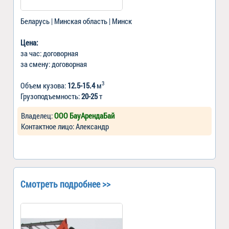
Беларусь | Минская область | Минск
Цена:
за час: договорная
за смену: договорная
3
Объем кузова:
12.5-15.4
м
Грузоподъемность:
20-25
т
Владелец:
ООО БауАрендаБай
Контактное лицо: Александр
Смотреть подробнее >>