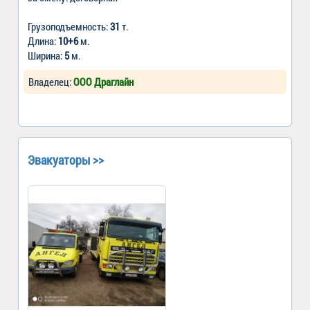
Грузоподъемность:
31
т.
Длина:
10+6
м.
Ширина:
5
м.
Владелец:
ООО Драглайн
Эвакуаторы >>