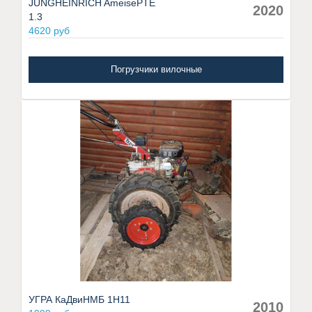
JUNGHEINRICH AmeisePTE
2020
1.3
4620 руб
Погрузчики вилочные
УГРА КаДвиНМБ 1Н11
2010