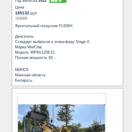
Год выпуска
2022
Цена
185132
руб
≈63000
Фронтальный погрузчик FL936H.

Двигатель:

Стандарт выбросов в атмосферу Stage II;

Марка WeiChai;

Модель WP6G125E22;

Полная мощность 92...
МИНСК
Минская область
Беларусь