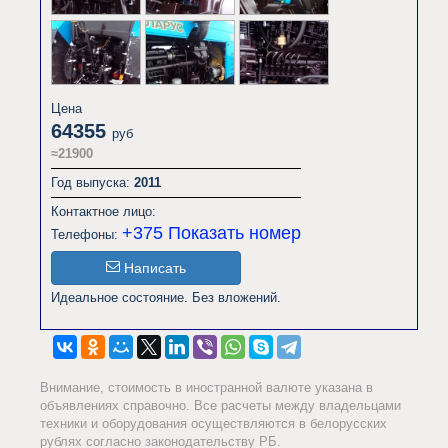
Цена
64355
руб
≈21900
Год выпуска:
2011
Контактное лицо:
+375
Показать номер
Телефоны:
Написать
Идеальное состояние. Без вложений.                
Внимание, стоимость в иностранной валюте указана в
объявлениях справочно. Все расчеты между владельцами
техники и оборудования осуществляются в белорусских
рублях согласно законодательству РБ.