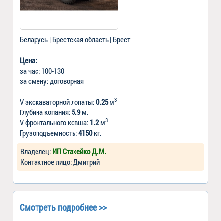
Беларусь | Брестская область | Брест
Цена:
за час: 100-130
за смену: договорная
3
V экскаваторной лопаты:
0.25
м
Глубина копания:
5.9
м.
3
V фронтального ковша:
1.2
м
Грузоподъемность:
4150
кг.
Владелец:
ИП Стахейко Д.М.
Контактное лицо: Дмитрий
Смотреть подробнее >>