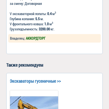
за смену: Договорная
3
V экскаваторной лопаты:
0.4
м
Глубина копания:
5.5
м.
3
V фронтального ковша:
1.0
м
Грузоподъемность:
3200.00
кг.
Владелец:
АККОРДТОРГ
Также рекомендуем
Экскаваторы гусеничные >>