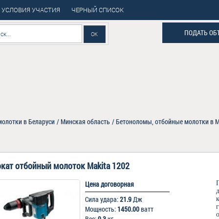
УСЛОВИЯ УЧАСТИЯ
ЧЕРНЫЙ СПИСОК
ПОДАТЬ ОБ
олотки в Беларуси
/
Минская область
/
Бетоноломы, отбойные молотки в 
кат отбойный молоток Makita 1202
Цена договорная
Сила удара:
21.9
Дж
Мощность:
1450.00
ватт
Вес:
9.3
кг