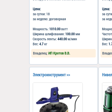
Цена:
Цена:
за сутки: 18
за сут
за неделю: договорная
за нед
Мощность:
1010.00
ватт
Мощно
Ширина шлифования:
100.00
мм
Частот
Скорость ленты:
440.00
м/мин
Ширин
Вес:
4.7
кг
Вес:
1.
Владелец:
ИП Кротов В.В.
Владе
Электроинструмент >>
Нивел