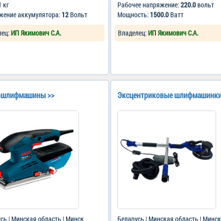
1
кг
Рабочее напряжение:
220.0
вольт
жение аккумулятора:
12
Вольт
Мощность:
1500.0
Ватт
лец:
ИП Якимович С.А.
Владелец:
ИП Якимович С.А.
ошлифмашины >>
Эксцентриковые шлифмашинки
сь | Минская область | Минск
Беларусь | Минская область | Минск