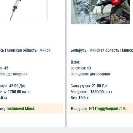
сь | Минская область | Минск
Беларусь | Минская область | Минск
Цена:
ки: 45
за сутки: 40
елю: договорная
за неделю: договорная
дара:
45.00
Дж
Сила удара:
21.00
Дж
сть:
1750.00
ватт
Мощность:
1850.00
ватт
.5
кг
Вес:
10.6
кг
лец:
Instrument Minsk
Владелец:
ИП Поддубоцкий Л. В.