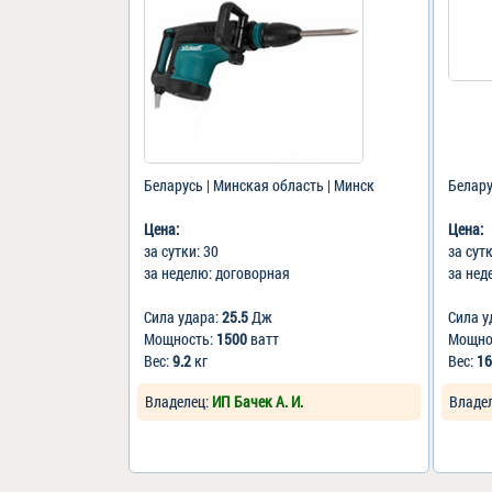
Беларусь | Минская область | Минск
Белару
Цена:
Цена:
за сутки: 30
за сут
за неделю: договорная
за нед
Сила удара:
25.5
Дж
Сила у
Мощность:
1500
ватт
Мощно
Вес:
9.2
кг
Вес:
16
Владелец:
ИП Бачек А. И.
Владе