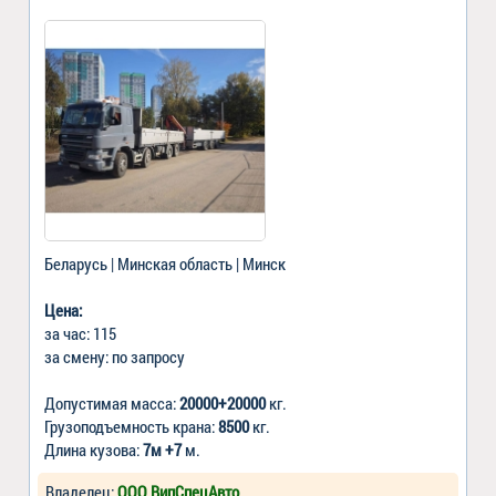
Беларусь | Минская область | Минск
Цена:
за час: 115
за смену: по запросу
Допустимая масса:
20000+20000
кг.
Грузоподъемность крана:
8500
кг.
Длина кузова:
7м +7
м.
Владелец:
ООО ВипСпецАвто