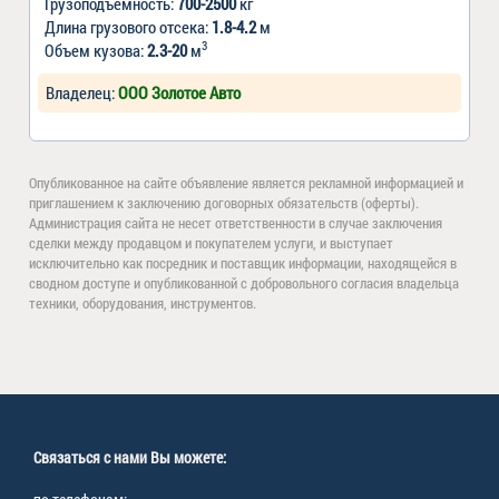
Грузоподъемность:
700-2500
кг
Длина грузового отсека:
1.8-4.2
м
3
Объем кузова:
2.3-20
м
Владелец:
ООО Золотое Авто
Опубликованное на сайте объявление является рекламной информацией и
приглашением к заключению договорных обязательств (оферты).
Администрация сайта не несет ответственности в случае заключения
сделки между продавцом и покупателем услуги, и выступает
исключительно как посредник и поставщик информации, находящейся в
сводном доступе и опубликованной с добровольного согласия владельца
техники, оборудования, инструментов.
Связаться с нами Вы можете: