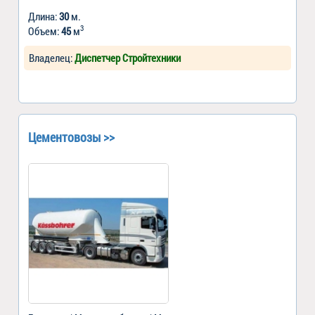
Длина:
30
м.
3
Объем:
45
м
Владелец:
Диспетчер Стройтехники
Цементовозы >>