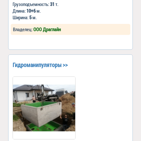
Грузоподъемность:
31
т.
Длина:
10+6
м.
Ширина:
5
м.
Владелец:
ООО Драглайн
Гидроманипуляторы >>