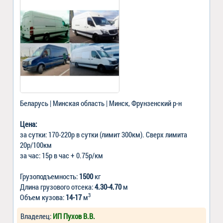
Беларусь | Минская область | Минск, Фрунзенский р-н
Цена:
за сутки: 170-220р в сутки (лимит 300км). Сверх лимита
20р/100км
за час: 15р в час + 0.75р/км
Грузоподъемность:
1500
кг
Длина грузового отсека:
4.30-4.70
м
3
Объем кузова:
14-17
м
Владелец:
ИП Пухов В.В.