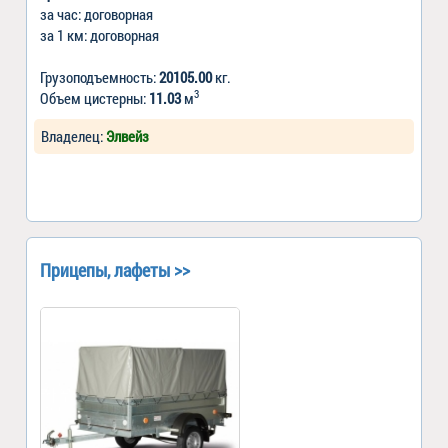
за час: договорная
за 1 км: договорная
Грузоподъемность:
20105.00
кг.
3
Объем цистерны:
11.03
м
Владелец:
Элвейз
Прицепы, лафеты >>