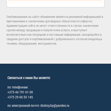
Опубликованное на сайте объявление является рекламной информацией и
приглашением к заключению договорных обязательств (оферты).
Администрация сайта не несет ответственности в случае заключения
сделки между продавцом и покупателем услуги, и выступает
исключительно как посредник и поставщик информации, находящейся в
сводном доступе и опубликованной с добровольного согласия владельца
техники, оборудования, инструментов.
Связаться с нами Вы можете:
по телефонам:
+375 44 791 61 00
+375 29 66 55 145
по электронной почте: rbstroy.by@yandex.ru