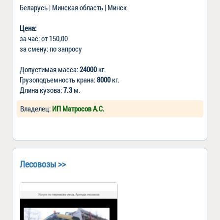
Беларусь | Минская область | Минск
Цена:
за час: от 150,00
за смену: по запросу
Допустимая масса:
24000
кг.
Грузоподъемность крана:
8000
кг.
Длина кузова:
7.3
м.
Владелец:
ИП Матросов А.С.
Лесовозы >>