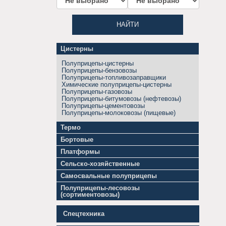
НАЙТИ
Цистерны
Полуприцепы-цистерны
Полуприцепы-бензовозы
Полуприцепы-топливозаправщики
Химические полуприцепы-цистерны
Полуприцепы-газовозы
Полуприцепы-битумовозы (нефтевозы)
Полуприцепы-цементовозы
Полуприцепы-молоковозы (пищевые)
Термо
Изотермические
Бортовые
полуприцепы
Бортовые
Полуприцепы-
Платформы
полуприцепы
рефрижераторы
Полуприцепы-
Полуприцепы-
Сельско-хозяйственные
автовозы
фургоны
Полуприцепы-
Полуприцепы-
Тентованные
Самосвальные полуприцепы
зерновозы
тяжеловозы
полуприцепы
Самосвальные
Полуприцепы-
(тралы)
Полуприцепы-лесовозы
Шторные
полуприцепы
кормовозы
Полуприцепы-
(сортиментовозы)
полуприцепы
Полуприцепы-
шасси
Полуприцепы-
скотовозы
Полуприцепы-
лесовозы
Спецтехника
панелевозы
(сортиментовозы)
Полуприцепы-