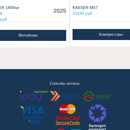
ER 1800se
KAESER M57
2025
t
33184 руб
 руб
Компрессоры
Мотоблоки
Способы оплаты: