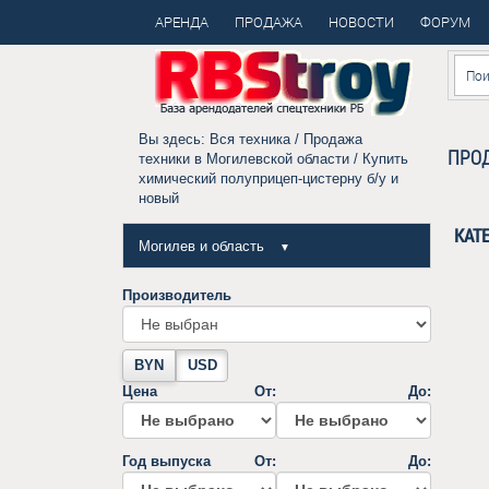
АРЕНДА
ПРОДАЖА
НОВОСТИ
ФОРУМ
Вы здесь:
Вся техника
/
Продажа
ПРОД
техники в Могилевской области
/ Купить
химический полуприцеп-цистерну б/у и
новый
КАТ
Могилев и область
▼
Производитель
BYN
USD
Цена
От:
До:
Год выпуска
От:
До: