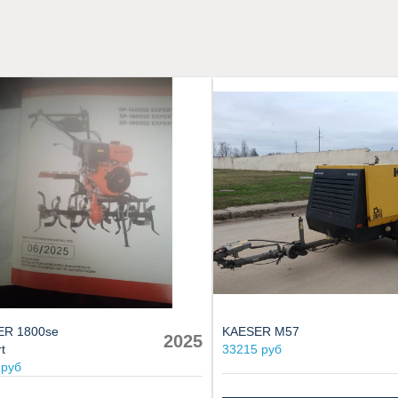
ER 1800se
KAESER M57
2025
t
33215 руб
 руб