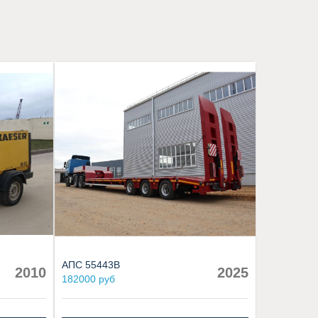
АПС 55443В
2010
2025
182000 руб