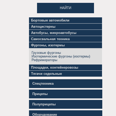
НАЙТИ
Бортовые автомобили
Грузовики
Автоцистерны
бортовые
Бензовозы
Длинномеры
Автобусы, микроавтобусы
Битумовозы,
Гидроманипуляторы
Автобусы
нефтевозы
Самосвальная техника
Грузовики
Микроавтобусы
Топливозаправщики
тентованные
Самосвалы
грузовые
Фургоны, изотермы
Химические
Грузовики
Самосвалы
Микроавтобусы
цистерны
шторные
полуприцепы
пассажирские
Цементовозы
Грузовые фургоны
Мини-
Изотермические фургоны (изотермы)
самосвалы
Рефрижераторы
Площадки, контейнеровозы
Контейнеровозы
Тягачи седельные
Мультилифты
Тягачи
Тралы,
седельные
платформы
Спецтехника
Прицепы
Полуприцепы
Оборудование