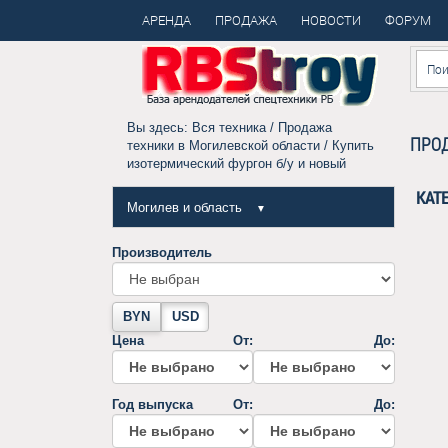
АРЕНДА
ПРОДАЖА
НОВОСТИ
ФОРУМ
Вы здесь:
Вся техника
/
Продажа
ПРОД
техники в Могилевской области
/ Купить
изотермический фургон б/у и новый
КАТ
Могилев и область
▼
Производитель
BYN
USD
Цена
От:
До:
Год выпуска
От:
До: