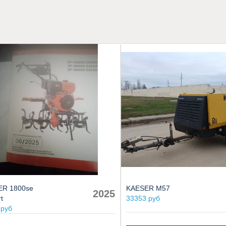
ER 1800se
KAESER M57
2025
t
33353 руб
 руб