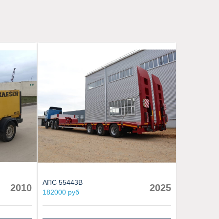
АПС 55443В
2010
2025
182000 руб