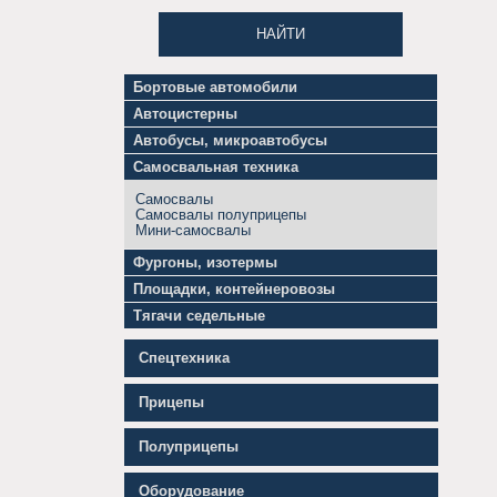
НАЙТИ
Бортовые автомобили
Грузовики
Автоцистерны
бортовые
Бензовозы
Длинномеры
Автобусы, микроавтобусы
Битумовозы,
Гидроманипуляторы
Автобусы
нефтевозы
Самосвальная техника
Грузовики
Микроавтобусы
Топливозаправщики
тентованные
грузовые
Химические
Грузовики
Самосвалы
Микроавтобусы
цистерны
шторные
Самосвалы полуприцепы
пассажирские
Цементовозы
Мини-самосвалы
Фургоны, изотермы
Грузовые
Площадки, контейнеровозы
фургоны
Контейнеровозы
Изотермические
Тягачи седельные
Мультилифты
фургоны
Тягачи
Тралы,
(изотермы)
седельные
платформы
Рефрижераторы
Спецтехника
Прицепы
Полуприцепы
Оборудование