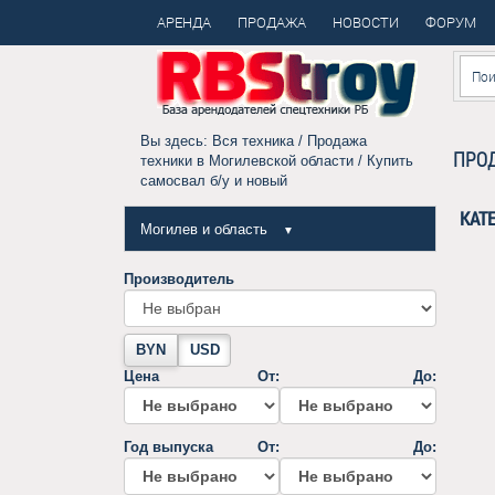
АРЕНДА
ПРОДАЖА
НОВОСТИ
ФОРУМ
Вы здесь:
Вся техника
/
Продажа
ПРОД
техники в Могилевской области
/ Купить
самосвал б/у и новый
КАТ
Могилев и область
▼
Производитель
BYN
USD
Цена
От:
До:
Год выпуска
От:
До: