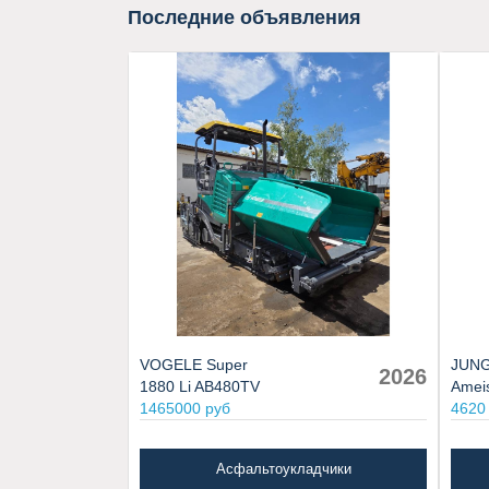
Последние объявления
VOGELE Super
JUNG
2026
1880 Li AB480TV
Amei
1465000 руб
4620
Асфальтоукладчики