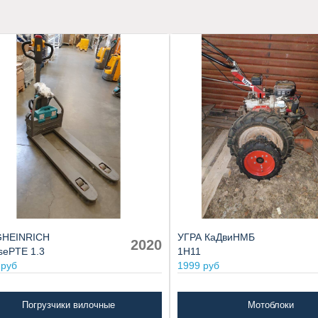
HEINRICH
УГРА КаДвиНМБ
2020
sePTE 1.3
1Н11
 руб
1999 руб
Погрузчики вилочные
Мотоблоки