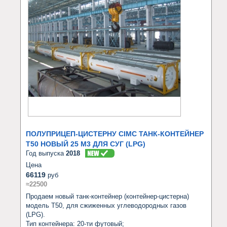
ПОЛУПРИЦЕП-ЦИСТЕРНУ CIMC ТАНК-КОНТЕЙНЕР
T50 НОВЫЙ 25 М3 ДЛЯ СУГ (LPG)
Год выпуска
2018
Цена
66119
руб
≈22500
Продаем новый танк-контейнер (контейнер-цистерна) 
модель Т50, для сжиженных углеводородных газов 
(LPG).

Тип контейнера: 20-ти футовый;
